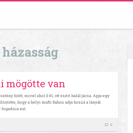
/
házasság
mi mögötte van
ény hitét, mivel ahol ő él, ott ezért halál járna. Apja egy
döntötte, hogy a helyi mufti fiához adja hozzá a lányát.
 fogadnia ezt.
0