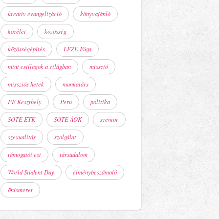
kreatív evangelizáció
könyvajánló
közélet
közösség
közösségépítés
LFZE Fúga
mint csillagok a világban
misszió
missziós hetek
munkatárs
PE Keszthely
Peru
politika
SOTE ETK
SOTE ÁOK
szenior
szexualitás
szolgálat
támogatói est
társadalom
World Student Day
élménybeszámoló
önismeret