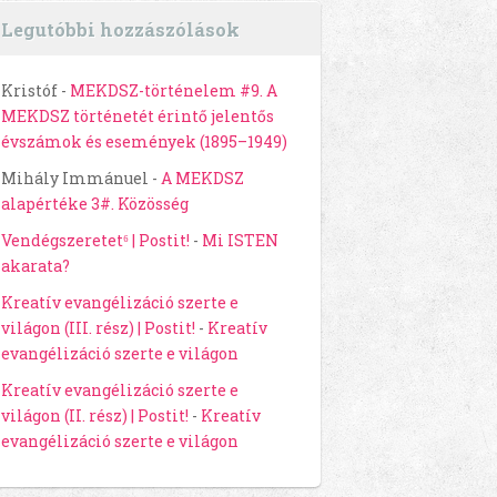
Legutóbbi hozzászólások
Kristóf
-
MEKDSZ-történelem #9. A
MEKDSZ történetét érintő jelentős
évszámok és események (1895–1949)
Mihály Immánuel
-
A MEKDSZ
alapértéke 3#. Közösség
Vendégszeretet⁶ | Postit!
-
Mi ISTEN
akarata?
Kreatív evangélizáció szerte e
világon (III. rész) | Postit!
-
Kreatív
evangélizáció szerte e világon
Kreatív evangélizáció szerte e
világon (II. rész) | Postit!
-
Kreatív
evangélizáció szerte e világon