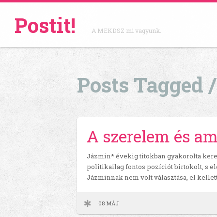
Postit!
A MEKDSZ mi vagyunk.
Posts Tagged 
A szerelem és a
Jázmin* évekig titokban gyakorolta kereszt
politikailag fontos pozíciót birtokolt, s el
Jázminnak nem volt választása, el kellett
08 MÁJ