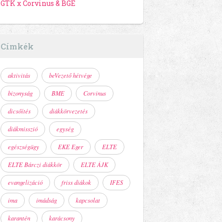
GTK x Corvinus & BGE
Címkék
aktivitás
beVezető hétvége
bizonyság
BME
Corvinus
dicsőítés
diákkörvezetés
diákmisszió
egység
egészségügy
EKE Eger
ELTE
ELTE Bárczi diákkör
ELTE ÁJK
evangelizáció
friss diákok
IFES
ima
imádság
kapcsolat
karantén
karácsony