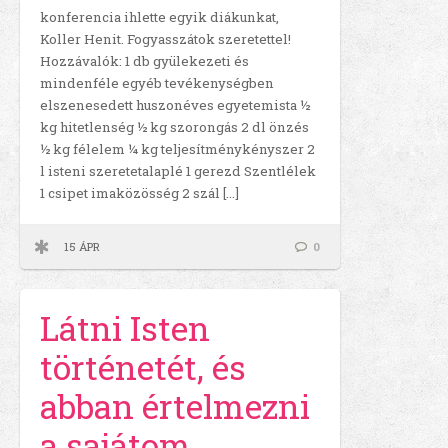
konferencia ihlette egyik diákunkat,
Koller Henit. Fogyasszátok szeretettel!
Hozzávalók: 1 db gyülekezeti és
mindenféle egyéb tevékenységben
elszenesedett huszonéves egyetemista ½
kg hitetlenség ½ kg szorongás 2 dl önzés
½ kg félelem ¼ kg teljesítménykényszer 2
l isteni szeretetalaplé 1 gerezd Szentlélek
1 csipet imaközösség 2 szál […]
15 ÁPR
0
Látni Isten
történetét, és
abban értelmezni
a sajátom