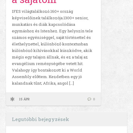
IFES világtalálkozó.160+ ország
képviselőinek találkozója.1300+ senior,
munkatárs és diák kapcsolódása
egymáshoz és Istenhez. Egy helyszín tele
számos egyéniséggel, saját történettel és
élethelyzettel, különböző kontextusban
különböző kihívásokkal küszködve, akik
mégis egy talajon állnak, és ez a talaj az
evangélium reménységébe vetett hit.
Valahogy így bontakozott ki a World
Assembly előttem. Kezdetben egy jó
kalandnak tűnt; Afrika, angol […]
15 ÁPR
0
Legutóbbi bejegyzések