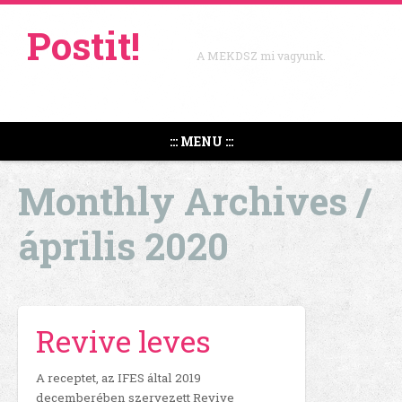
Postit!
A MEKDSZ mi vagyunk.
::: MENU :::
Monthly Archives /
április 2020
Revive leves
A receptet, az IFES által 2019
decemberében szervezett Revive