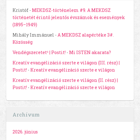
Kristóf
-
MEKDSZ-történelem #9. A MEKDSZ
történetét érintő jelentős évszámok és események
(1895–1949)
Mihály Immánuel
-
A MEKDSZ alapértéke 3#.
Közösség
Vendégszeretet⁶ | Postit!
-
Mi ISTEN akarata?
Kreatív evangélizáció szerte e világon (III. rész) |
Postit!
-
Kreatív evangélizáció szerte e világon
Kreatív evangélizáció szerte e világon (II. rész) |
Postit!
-
Kreatív evangélizáció szerte e világon
Archívum
2026. június