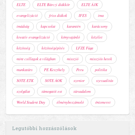
ELTE
ELTE Bárczi diákkör
ELTE ÁJK
evangelizáció
friss diákok
IFES
ima
imádság
kapcsolat
karantén
karácsony
kreatív evangelizáció
könyvajánló
közélet
közösség
közösségépítés
LFZE Fúga
mint csillagok a világban
misszió
missziós hetek
munkatárs
PE Keszthely
Peru
politika
SOTE ETK
SOTE ÁOK
szenior
szexualitás
szolgálat
támogatói est
társadalom
World Student Day
élménybeszámoló
önismeret
Legutóbbi hozzászólások