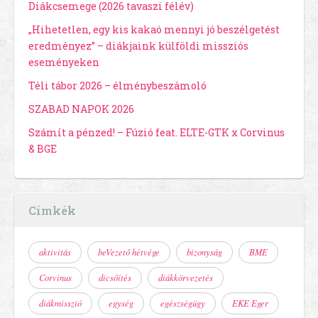
Diákcsemege (2026 tavaszi félév)
„Hihetetlen, egy kis kakaó mennyi jó beszélgetést
eredményez” – diákjaink külföldi missziós
eseményeken
Téli tábor 2026 – élménybeszámoló
SZABAD NAPOK 2026
Számít a pénzed! – Fúzió feat. ELTE-GTK x Corvinus
& BGE
Címkék
aktivitás
beVezető hétvége
bizonyság
BME
Corvinus
dicsőítés
diákkörvezetés
diákmisszió
egység
egészségügy
EKE Eger