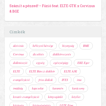
Számít a pénzed! – Fúzió feat. ELTE-GTK x Corvinus
& BGE
Címkék
aktivitás
beVezető hétvége
bizonyság
BME
Corvinus
dicsőítés
diákkörvezetés
diákmisszió
egység
egészségügy
EKE Eger
ELTE
ELTE Bárczi diákkör
ELTE ÁJK
evangelizáció
friss diákok
IFES
ima
imádság
kapcsolat
karantén
karácsony
kreatív evangelizáció
könyvajánló
közélet
közösség
közösségépítés
LFZE Fúga