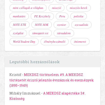
mint csillagok a világban
misszió
missziós hetek
munkatárs
PE Keszthely
Peru
politika
SOTE ETK
SOTE ÁOK
szenior
szexualitás
szolgálat
támogatói est
társadalom
World Student Day
élménybeszámoló
önismeret
Legutóbbi hozzászólások
Kristóf
-
MEKDSZ-történelem #9. A MEKDSZ
történetét érintő jelentős évszámok és események
(1895–1949)
Mihály Immánuel
-
A MEKDSZ alapértéke 3#.
Közösség