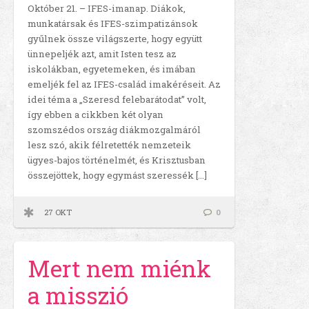
Október 21. – IFES-imanap. Diákok,
munkatársak és IFES-szimpatizánsok
gyűlnek össze világszerte, hogy együtt
ünnepeljék azt, amit Isten tesz az
iskolákban, egyetemeken, és imában
emeljék fel az IFES-család imakéréseit. Az
idei téma a „Szeresd felebarátodat” volt,
így ebben a cikkben két olyan
szomszédos ország diákmozgalmáról
lesz szó, akik félretették nemzeteik
ügyes-bajos történelmét, és Krisztusban
összejöttek, hogy egymást szeressék […]
27 OKT
0
Mert nem miénk
a misszió