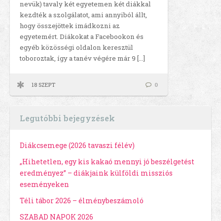
nevük) tavaly két egyetemen két diákkal
kezdték a szolgálatot, ami annyiból állt,
hogy összejöttek imádkozni az
egyetemért. Diákokat a Facebookon és
egyéb közösségi oldalon keresztül
toboroztak, így a tanév végére már 9 […]
18 SZEPT
0
Legutóbbi bejegyzések
Diákcsemege (2026 tavaszi félév)
„Hihetetlen, egy kis kakaó mennyi jó beszélgetést
eredményez” – diákjaink külföldi missziós
eseményeken
Téli tábor 2026 – élménybeszámoló
SZABAD NAPOK 2026