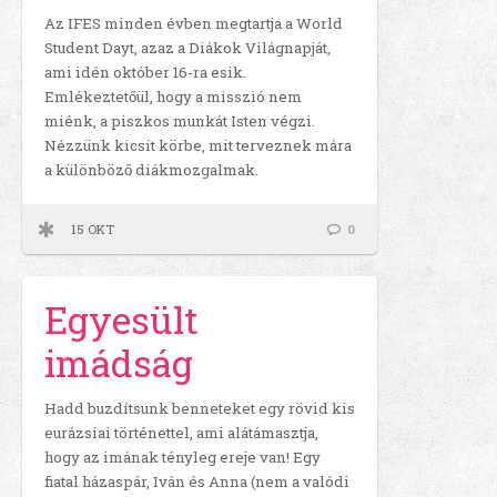
Az IFES minden évben megtartja a World
Student Dayt, azaz a Diákok Világnapját,
ami idén október 16-ra esik.
Emlékeztetőül, hogy a misszió nem
miénk, a piszkos munkát Isten végzi.
Nézzünk kicsit körbe, mit terveznek mára
a különböző diákmozgalmak.
15 OKT
0
Egyesült
imádság
Hadd buzdítsunk benneteket egy rövid kis
eurázsiai történettel, ami alátámasztja,
hogy az imának tényleg ereje van! Egy
fiatal házaspár, Iván és Anna (nem a valódi