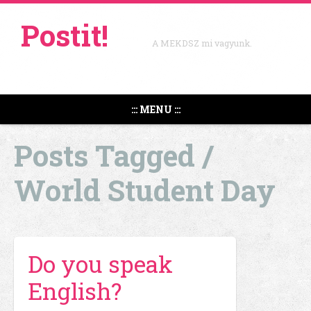
Postit!
A MEKDSZ mi vagyunk.
::: MENU :::
Posts Tagged /
World Student Day
Do you speak
English?