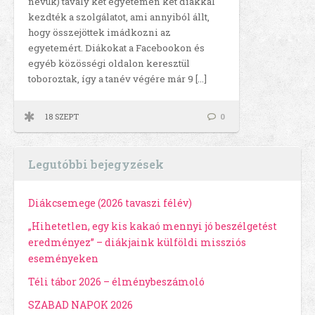
nevük) tavaly két egyetemen két diákkal
kezdték a szolgálatot, ami annyiból állt,
hogy összejöttek imádkozni az
egyetemért. Diákokat a Facebookon és
egyéb közösségi oldalon keresztül
toboroztak, így a tanév végére már 9 […]
18 SZEPT
0
Legutóbbi bejegyzések
Diákcsemege (2026 tavaszi félév)
„Hihetetlen, egy kis kakaó mennyi jó beszélgetést
eredményez” – diákjaink külföldi missziós
eseményeken
Téli tábor 2026 – élménybeszámoló
SZABAD NAPOK 2026