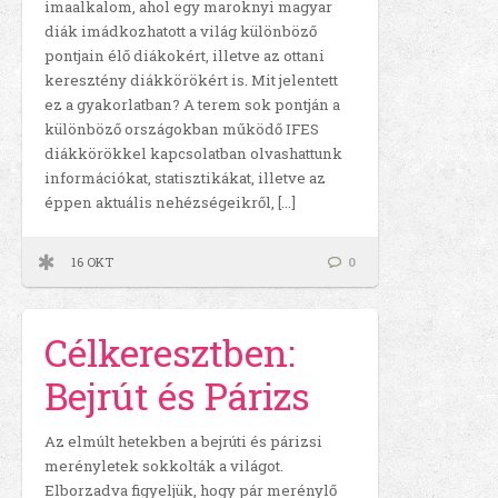
imaalkalom, ahol egy maroknyi magyar
diák imádkozhatott a világ különböző
pontjain élő diákokért, illetve az ottani
keresztény diákkörökért is. Mit jelentett
ez a gyakorlatban? A terem sok pontján a
különböző országokban működő IFES
diákkörökkel kapcsolatban olvashattunk
információkat, statisztikákat, illetve az
éppen aktuális nehézségeikről, […]
16 OKT
0
Célkeresztben:
Bejrút és Párizs
Az elmúlt hetekben a bejrúti és párizsi
merényletek sokkolták a világot.
Elborzadva figyeljük, hogy pár merénylő