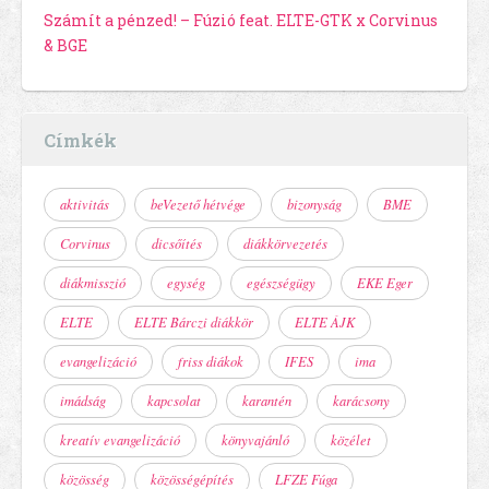
Számít a pénzed! – Fúzió feat. ELTE-GTK x Corvinus
& BGE
Címkék
aktivitás
beVezető hétvége
bizonyság
BME
Corvinus
dicsőítés
diákkörvezetés
diákmisszió
egység
egészségügy
EKE Eger
ELTE
ELTE Bárczi diákkör
ELTE ÁJK
evangelizáció
friss diákok
IFES
ima
imádság
kapcsolat
karantén
karácsony
kreatív evangelizáció
könyvajánló
közélet
közösség
közösségépítés
LFZE Fúga