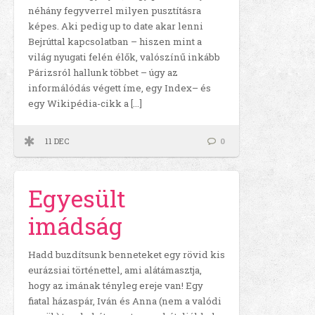
néhány fegyverrel milyen pusztításra
képes. Aki pedig up to date akar lenni
Bejrúttal kapcsolatban – hiszen mint a
világ nyugati felén élők, valószínű inkább
Párizsról hallunk többet – úgy az
informálódás végett íme, egy Index– és
egy Wikipédia-cikk a […]
11 DEC
0
Egyesült
imádság
Hadd buzdítsunk benneteket egy rövid kis
eurázsiai történettel, ami alátámasztja,
hogy az imának tényleg ereje van! Egy
fiatal házaspár, Iván és Anna (nem a valódi