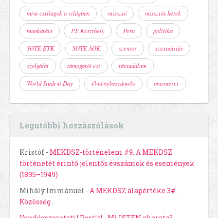
mint csillagok a világban
misszió
missziós hetek
munkatárs
PE Keszthely
Peru
politika
SOTE ETK
SOTE ÁOK
szenior
szexualitás
szolgálat
támogatói est
társadalom
World Student Day
élménybeszámoló
önismeret
Legutóbbi hozzászólások
Kristóf
-
MEKDSZ-történelem #9. A MEKDSZ
történetét érintő jelentős évszámok és események
(1895–1949)
Mihály Immánuel
-
A MEKDSZ alapértéke 3#.
Közösség
Vendégszeretet⁶ | Postit!
-
Mi ISTEN akarata?