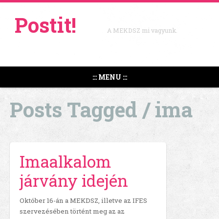
Postit!
A MEKDSZ mi vagyunk.
::: MENU :::
Posts Tagged /
ima
Imaalkalom
járvány idején
Október 16-án a MEKDSZ, illetve az IFES
szervezésében történt meg az az