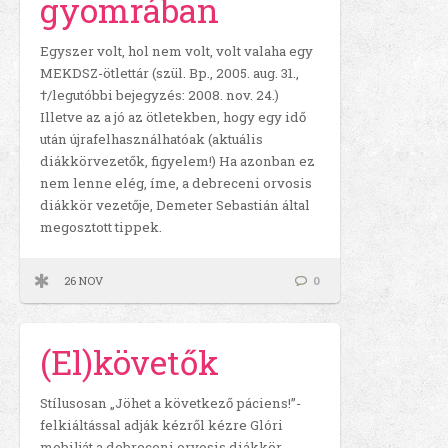
gyomrában
Egyszer volt, hol nem volt, volt valaha egy
MEKDSZ-ötlettár (szül. Bp., 2005. aug. 31.,
†/legutóbbi bejegyzés: 2008. nov. 24.)
Illetve az a jó az ötletekben, hogy egy idő
után újrafelhasználhatóak (aktuális
diákkörvezetők, figyelem!) Ha azonban ez
nem lenne elég, íme, a debreceni orvosis
diákkör vezetője, Demeter Sebastián által
megosztott tippek.
26 NOV
0
(El)követők
Stílusosan „Jöhet a következő páciens!”-
felkiáltással adják kézről kézre Glóri
mobilját a debreceni orvosis diákkör