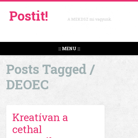
Postit!
A MEKDSZ mi vagyunk.
::: MENU :::
Posts Tagged /
DEOEC
Kreatívan a
cethal