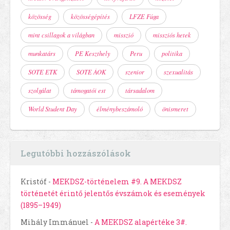
közösség
közösségépítés
LFZE Fúga
mint csillagok a világban
misszió
missziós hetek
munkatárs
PE Keszthely
Peru
politika
SOTE ETK
SOTE ÁOK
szenior
szexualitás
szolgálat
támogatói est
társadalom
World Student Day
élménybeszámoló
önismeret
Legutóbbi hozzászólások
Kristóf
-
MEKDSZ-történelem #9. A MEKDSZ
történetét érintő jelentős évszámok és események
(1895–1949)
Mihály Immánuel
-
A MEKDSZ alapértéke 3#.