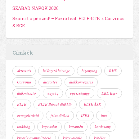
SZABAD NAPOK 2026
Számít a pénzed! – Fúzió feat. ELTE-GTK x Corvinus
& BGE
Címkék
aktivitás
beVezető hétvége
bizonyság
BME
Corvinus
dicsőítés
diákkörvezetés
diákmisszió
egység
egészségügy
EKE Eger
ELTE
ELTE Bárczi diákkör
ELTE ÁJK
evangelizáció
friss diákok
IFES
ima
imádság
kapcsolat
karantén
karácsony
kreatív evangelizáció
könyvajánló
közélet