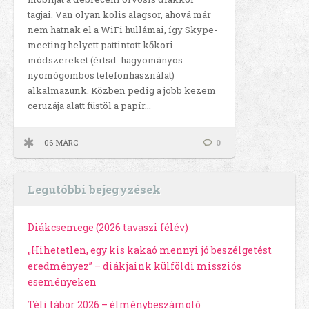
tagjai. Van olyan kolis alagsor, ahová már
nem hatnak el a WiFi hullámai, így Skype-
meeting helyett pattintott kőkori
módszereket (értsd: hagyományos
nyomógombos telefonhasználat)
alkalmazunk. Közben pedig a jobb kezem
ceruzája alatt füstöl a papír…
06 MÁRC
0
Legutóbbi bejegyzések
Diákcsemege (2026 tavaszi félév)
„Hihetetlen, egy kis kakaó mennyi jó beszélgetést
eredményez” – diákjaink külföldi missziós
eseményeken
Téli tábor 2026 – élménybeszámoló