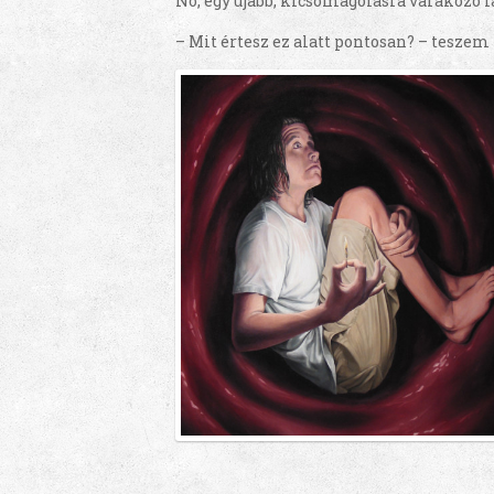
No, egy újabb, kicsomagolásra várakozó 
– Mit értesz ez alatt pontosan? – teszem i