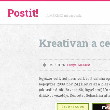
Postit!
A MEKDSZ mi vagyunk.
Kreatívan a c
2015-11-26
Európa
,
MEKDSz
Egyszer volt, hol nem volt, volt valaha e
bejegyzés: 2008. nov. 24.) Illetve az a jó
(aktuális diákkörvezetők, figyelem!) Ha 
diákkör vezetője, Demeter Sebastián ált