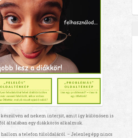
észülvén ad nekem interjút, amit így különösen is
föl általában egy diákkörös alkalmuk.
 hallom a telefon túloldaláról. – Jelenleg épp nincs