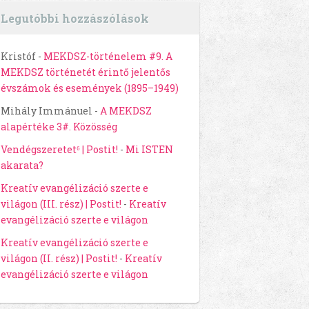
Legutóbbi hozzászólások
Kristóf
-
MEKDSZ-történelem #9. A
MEKDSZ történetét érintő jelentős
évszámok és események (1895–1949)
Mihály Immánuel
-
A MEKDSZ
alapértéke 3#. Közösség
Vendégszeretet⁶ | Postit!
-
Mi ISTEN
akarata?
Kreatív evangélizáció szerte e
világon (III. rész) | Postit!
-
Kreatív
evangélizáció szerte e világon
Kreatív evangélizáció szerte e
világon (II. rész) | Postit!
-
Kreatív
evangélizáció szerte e világon