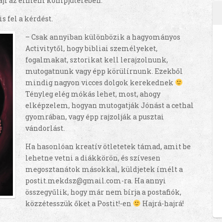
fájl az elmém kompjúterében.
s fel a kérdést.
– Csak annyiban különbözik a hagyományos
Activitytől, hogy bibliai személyeket,
fogalmakat, sztorikat kell lerajzolnunk,
mutogatnunk vagy épp körülírnunk. Ezekből
mindig nagyon vicces dolgok kerekednek
Tényleg elég mókás lehet, most, ahogy
elképzelem, hogyan mutogatják Jónást a cethal
gyomrában, vagy épp rajzolják a pusztai
vándorlást.
Ha hasonlóan kreatív ötletetek támad, amit be
lehetne vetni a diákkörön, és szívesen
megosztanátok másokkal, küldjetek ímélt a
postit.mekdsz@gmail.com-ra. Ha annyi
összegyűlik, hogy már nem bírja a postafiók,
közzétesszük őket a Postit!-en
Hajrá-hajrá!