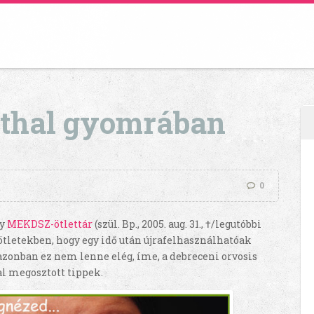
ethal gyomrában
0
gy
MEKDSZ-ötlettár
(szül. Bp., 2005. aug. 31., †/legutóbbi
 az ötletekben, hogy egy idő után újrafelhasználhatóak
azonban ez nem lenne elég, íme, a debreceni orvosis
al megosztott tippek.