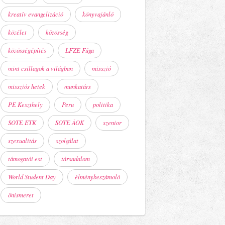
kreatív evangelizáció
könyvajánló
közélet
közösség
közösségépítés
LFZE Fúga
mint csillagok a világban
misszió
missziós hetek
munkatárs
PE Keszthely
Peru
politika
SOTE ETK
SOTE ÁOK
szenior
szexualitás
szolgálat
támogatói est
társadalom
World Student Day
élménybeszámoló
önismeret