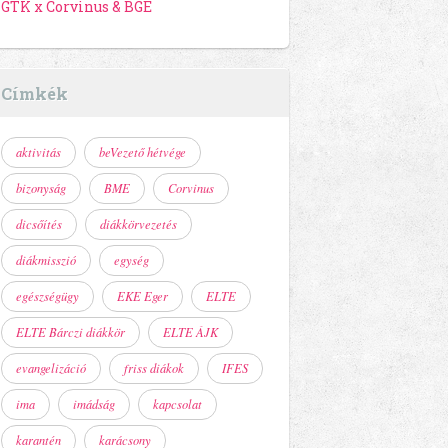
GTK x Corvinus & BGE
Címkék
aktivitás
beVezető hétvége
bizonyság
BME
Corvinus
dicsőítés
diákkörvezetés
diákmisszió
egység
egészségügy
EKE Eger
ELTE
ELTE Bárczi diákkör
ELTE ÁJK
evangelizáció
friss diákok
IFES
ima
imádság
kapcsolat
karantén
karácsony