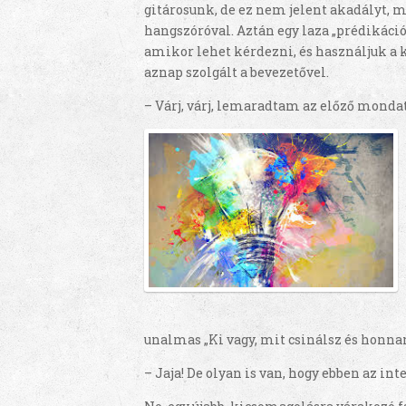
gitárosunk, de ez nem jelent akadályt, 
hangszóróval. Aztán egy laza „prédikáci
amikor lehet kérdezni, és használjuk a k
aznap szolgált a bevezetővel.
– Várj, várj, lemaradtam az előző mond
unalmas „Ki vagy, mit csinálsz és honna
– Jaja! De olyan is van, hogy ebben az in