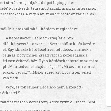
mert simán megoldjuk a dolgot laptoppal és
óféle” következik, témaindításnak, majd az interakció,
érdésboxot is. A végén az imakört pedig az zárja le, aki
atnál. Mit használtok? – kérdem meglepődve.
– A kérdésboxot. Ezt még Virág [az előző
diákkörvezető – a szerk.] nővére találta ki, és kezdte
el. Egy kb. száz kérdéscetlivel teli doboz, aminek a
célja az, hogy minél kreatívabban közeledjünk a
frissen érkezőkhöz. Ilyen kérdéseket tartalmaz, mint
pl. „Mi a kedvenc tulajdonságod?”, „Mi az, amire most
igazán vágysz?”, „Mikor érzed azt, hogy Isten veled
van?” stb.
– Wow, ez tök szuper! Legalább nem a szokott-
n érkeztél?”…
terakciós részben keresztény Activityzünk – reagál Sebi.