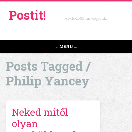
Postit!
A MEKDSZ mi vagyunk.
::: MENU :::
Posts Tagged /
Philip Yancey
Neked mitől
olyan