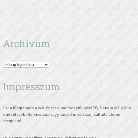
Archívum
Archívum
Impresszum
Ezt a blogot nem a Wordpress-manócskák készítik, hanem MEKDSz-
önkéntesek. Ha kíváncsi vagy, kikről is van szó, kattints
ide
, és
megtudod.
(c) Magyar Evangéliumi Keresztyén Diákszövetség, 2014