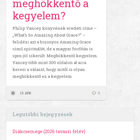
meghökkentő a
kegyelem?
Philip Yancey könyvének eredeti címe –
„What’s So Amazing About Grace?” –
felidézi azt a bizonyos Amazing Grace
című spirituálét, de a magyar fordítás is
igen jól sikerült: Meghökkentő kegyelem.
Yancey több mint 300 oldalon át arra
keresi a választ, hogy mitől is olyan
meghökkentő ez a kegyelem
15 ÁPR
0
Legutóbbi bejegyzések
Diákcsemege (2026 tavaszi félév)