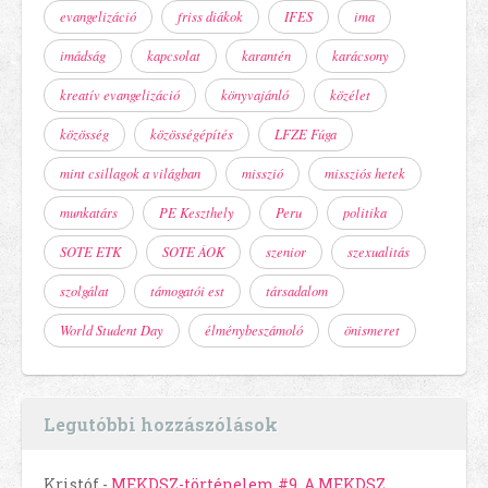
evangelizáció
friss diákok
IFES
ima
imádság
kapcsolat
karantén
karácsony
kreatív evangelizáció
könyvajánló
közélet
közösség
közösségépítés
LFZE Fúga
mint csillagok a világban
misszió
missziós hetek
munkatárs
PE Keszthely
Peru
politika
SOTE ETK
SOTE ÁOK
szenior
szexualitás
szolgálat
támogatói est
társadalom
World Student Day
élménybeszámoló
önismeret
Legutóbbi hozzászólások
Kristóf
-
MEKDSZ-történelem #9. A MEKDSZ