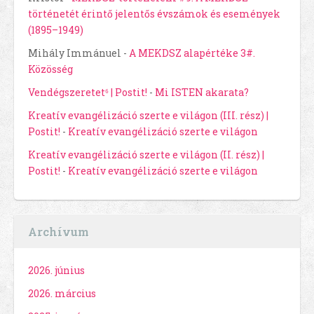
történetét érintő jelentős évszámok és események
(1895–1949)
Mihály Immánuel
-
A MEKDSZ alapértéke 3#.
Közösség
Vendégszeretet⁶ | Postit!
-
Mi ISTEN akarata?
Kreatív evangélizáció szerte e világon (III. rész) |
Postit!
-
Kreatív evangélizáció szerte e világon
Kreatív evangélizáció szerte e világon (II. rész) |
Postit!
-
Kreatív evangélizáció szerte e világon
Archívum
2026. június
2026. március