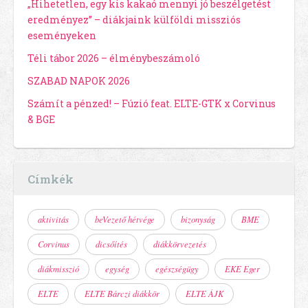
„Hihetetlen, egy kis kakaó mennyi jó beszélgetést
eredményez” – diákjaink külföldi missziós
eseményeken
Téli tábor 2026 – élménybeszámoló
SZABAD NAPOK 2026
Számít a pénzed! – Fúzió feat. ELTE-GTK x Corvinus
& BGE
Címkék
aktivitás
beVezető hétvége
bizonyság
BME
Corvinus
dicsőítés
diákkörvezetés
diákmisszió
egység
egészségügy
EKE Eger
ELTE
ELTE Bárczi diákkör
ELTE ÁJK