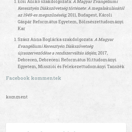
Écsi Anikó szakdolgozata:
A Magyar Evangéliumi
Keresztyén Diákszövetség története: A megalakulásától
az 1949-es megszűnéséig
; 2011, Budapest, Károli
Gáspár Református Egyetem, Bölcsészettudományi
Kar
Szász Anna Boglárka szakdolgozata:
A Magyar
Evangéliumi Keresztyén Diákszövetség
újraszerveződése a rendszerváltás idején
; 2017,
Debrecen, Debreceni Református Hittudományi
Egyetem, Missziói és Felekezettudományi Tanszék
Facebook kommentek
komment