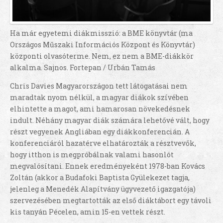
Ha már egyetemi diákmisszió: a BME könyvtár (ma
Országos Műszaki Információs Központ és Könyvtár)
központi olvasóterme. Nem, ez nem a BME-diákkör
alkalma. Sajnos. Fortepan / Urbán Tamás
Chris Davies Magyarországon tett látogatásai nem
maradtak nyom nélkül, a magyar diákok szívében
elhintette a magot, ami hamarosan növekedésnek
indult. Néhány magyar diák számára lehetővé vált, hogy
részt vegyenek Angliában egy diákkonferencián. A
konferenciáról hazatérve elhatározták a résztvevők,
hogy itthon is megpróbálnak valami hasonlót
megvalósítani. Ennek eredményeként 1978-ban Kovács
Zoltán (akkor a Budafoki Baptista Gyülekezet tagja,
jelenleg a Menedék Alapítvány ügyvezető igazgatója)
szervezésében megtartották az első diáktábort egy távoli
kis tanyán Pécelen, amin 15-en vettek részt.