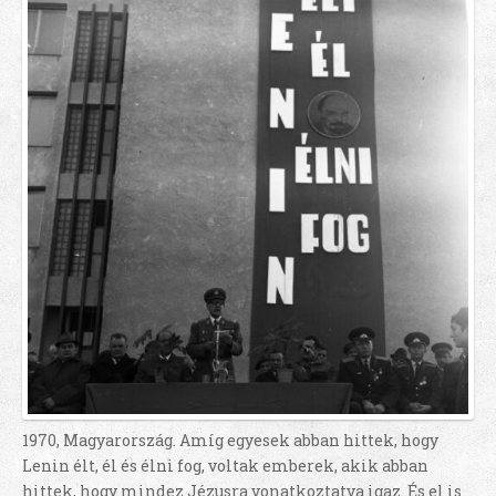
1970, Magyarország. Amíg egyesek abban hittek, hogy
Lenin élt, él és élni fog, voltak emberek, akik abban
hittek, hogy mindez Jézusra vonatkoztatva igaz. És el is