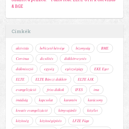
& BGE
Címkék
aktivitás
beVezető hétvége
bizonyság
BME
Corvinus
dicsőítés
diákkörvezetés
diákmisszió
egység
egészségügy
EKE Eger
ELTE
ELTE Bárczi diákkör
ELTE ÁJK
evangelizáció
friss diákok
IFES
ima
imádság
kapcsolat
karantén
karácsony
kreatív evangelizáció
könyvajánló
közélet
közösség
közösségépítés
LFZE Fúga