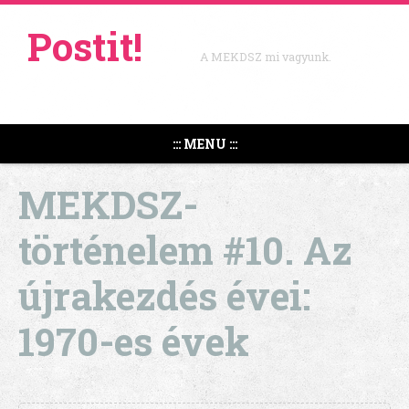
Postit!
A MEKDSZ mi vagyunk.
::: MENU :::
MEKDSZ-
történelem #10. Az
újrakezdés évei:
1970-es évek