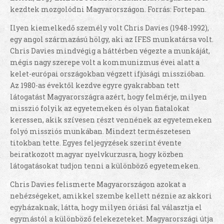
kezdtek mozgolódni Magyarországon. Forrás: Fortepan.
Ilyen kiemelkedő személy volt Chris Davies (1948-1992),
egy angol származású hölgy, aki az IFES munkatársa volt.
Chris Davies mindvégig a háttérben végezte a munkáját,
mégis nagy szerepe volt a kommunizmus évei alatt a
kelet-európai országokban végzett ifjúsági misszióban.
Az 1980-as évektől kezdve egyre gyakrabban tett
látogatást Magyarországra azért, hogy felmérje, milyen
misszió folyik az egyetemeken és olyan fiatalokat
keressen, akik szívesen részt vennének az egyetemeken
folyó missziós munkában. Mindezt természetesen
titokban tette. Egyes feljegyzések szerint évente
beiratkozott magyar nyelvkurzusra, hogy közben
látogatásokat tudjon tenni a különböző egyetemeken.
Chris Davies felismerte Magyarországon azokat a
nehézségeket, amikkel szembe kellett néznie az akkori
egyházaknak, látta, hogy milyen óriási fal választja el
egymástól a különböző felekezeteket. Magyarországi útja