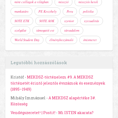
mint csillagok a világban
misszió
missziós hetek
munkatárs
PE Keszthely
Peru
politika
SOTE ETK
SOTE ÁOK
szenior
szexualitás
szolgálat
támogatói est
társadalom
World Student Day
élménybeszámoló
önismeret
Legutóbbi hozzászólások
Kristóf
-
MEKDSZ-történelem #9. A MEKDSZ
történetét érintő jelentős évszámok és események
(1895–1949)
Mihály Immánuel
-
A MEKDSZ alapértéke 3#.
Közösség
Vendégszeretet⁶ | Postit!
-
Mi ISTEN akarata?