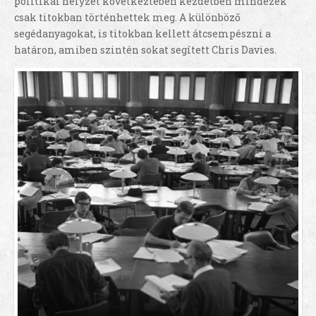
politikai helyzet következtében kezdetben mindezek
csak titokban történhettek meg. A különböző
segédanyagokat, is titokban kellett átcsempészni a
határon, amiben szintén sokat segített Chris Davies.