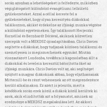
során azonban a lehetőségeket is felfedezte, miközben
végiglátogatott különböző evangéliumi lelkületű
gyülekezeteket. Azzal a céllal kereste fel a
gyülekezeteket, hogy olyan keresztyén diákokkal
találkozzon, akiket érdekelne az ifjúsági munka végzése
a különböző egyetemeken. Így találkozott Herjeczki
Kornéllal és Bernhardt Dórával, akiknek közvetlen
szerepük volt a MEKDSZ újraalapításában. Chris Davies
segítette a diákokat, hogy tudjanak közösen találkozni és
személyesen is megismerhessék egymást. Miután
visszautazott Londonba, továbbra is kapcsolatban állt a
diákokkal és levelein keresztül bátorította őket az
ifjúsági munkára. Chris Davies volt az, aki segítséget
nyújtott a magyar diákoknak abban, hogy eljuthassanak
Mittersill-be és részt vehessenek az ott megrendezésre
kerülő alkalmakon. Ez azért is jelentős, mert a
későbbiek során ezek közül a diákok közül kerültek ki
azok, akik elindították azt a folyamatot, aminek az
eredménye a MEKDSZ megalakulása lett. Az akkori