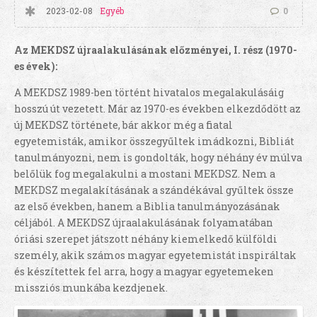
2023-02-08
Egyéb
0
Az MEKDSZ újraalakulásának előzményei, I. rész (1970-
es évek):
A MEKDSZ 1989-ben történt hivatalos megalakulásáig
hosszú út vezetett. Már az 1970-es években elkezdődött az
új MEKDSZ története, bár akkor még a fiatal
egyetemisták, amikor összegyűltek imádkozni, Bibliát
tanulmányozni, nem is gondolták, hogy néhány év múlva
belőlük fog megalakulni a mostani MEKDSZ. Nem a
MEKDSZ megalakításának a szándékával gyűltek össze
az első években, hanem a Biblia tanulmányozásának
céljából. A MEKDSZ újraalakulásának folyamatában
óriási szerepet játszott néhány kiemelkedő külföldi
személy, akik számos magyar egyetemistát inspiráltak
és készítettek fel arra, hogy a magyar egyetemeken
missziós munkába kezdjenek.