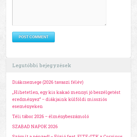
Legutóbbi bejegyzések
Diákcsemege (2026 tavaszi félév)
„Hihetetlen, egy kis kakaó mennyi jó beszélgetést
eredményez” – diákjaink külföldi missziós
eseményeken
Téli tábor 2026 – élménybeszámoló
SZABAD NAPOK 2026
Számít a pénzed! – Fúzió feat. ELTE-GTK x Corvinus