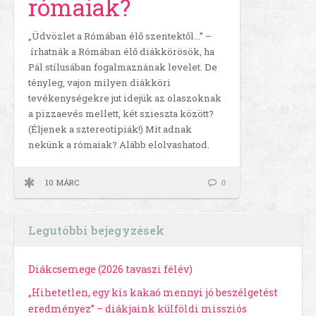
rómaiak?
„Üdvözlet a Rómában élő szentektől…” –
írhatnák a Rómában élő diákkörösök, ha
Pál stílusában fogalmaznának levelet. De
tényleg, vajon milyen diákköri
tevékenységekre jut idejük az olaszoknak
a pizzaevés mellett, két szieszta között?
(Éljenek a sztereotípiák!) Mit adnak
nekünk a rómaiak? Alább elolvashatod.
10 MÁRC
0
Legutóbbi bejegyzések
Diákcsemege (2026 tavaszi félév)
„Hihetetlen, egy kis kakaó mennyi jó beszélgetést
eredményez” – diákjaink külföldi missziós