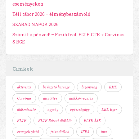
eseményeken
Téli tábor 2026 – élménybeszámoló
SZABAD NAPOK 2026
Számít a pénzed! – Fúzió feat. ELTE-GTK x Corvinus
& BGE
Címkék
aktivitás
beVezető hétvége
bizonyság
BME
Corvinus
dicsőítés
diákkörvezetés
diákmisszió
egység
egészségügy
EKE Eger
ELTE
ELTE Bárczi diákkör
ELTE ÁJK
evangelizáció
friss diákok
IFES
ima