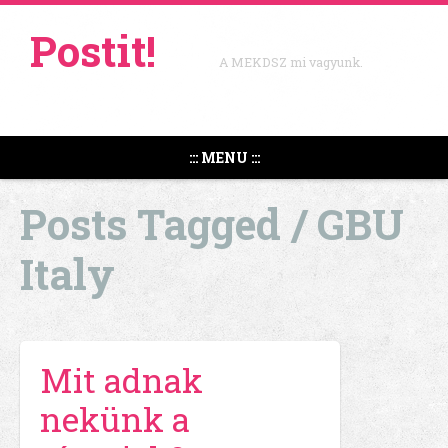
Postit!
A MEKDSZ mi vagyunk.
::: MENU :::
Posts Tagged /
GBU
Italy
Mit adnak
nekünk a