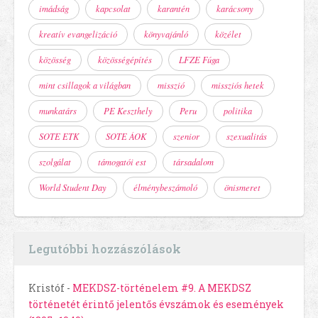
imádság
kapcsolat
karantén
karácsony
kreatív evangelizáció
könyvajánló
közélet
közösség
közösségépítés
LFZE Fúga
mint csillagok a világban
misszió
missziós hetek
munkatárs
PE Keszthely
Peru
politika
SOTE ETK
SOTE ÁOK
szenior
szexualitás
szolgálat
támogatói est
társadalom
World Student Day
élménybeszámoló
önismeret
Legutóbbi hozzászólások
Kristóf
-
MEKDSZ-történelem #9. A MEKDSZ
történetét érintő jelentős évszámok és események