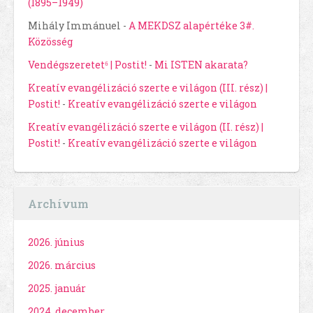
(1895–1949)
Mihály Immánuel
-
A MEKDSZ alapértéke 3#.
Közösség
Vendégszeretet⁶ | Postit!
-
Mi ISTEN akarata?
Kreatív evangélizáció szerte e világon (III. rész) |
Postit!
-
Kreatív evangélizáció szerte e világon
Kreatív evangélizáció szerte e világon (II. rész) |
Postit!
-
Kreatív evangélizáció szerte e világon
Archívum
2026. június
2026. március
2025. január
2024. december