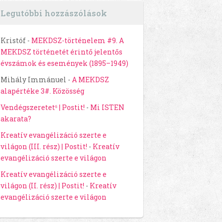
Legutóbbi hozzászólások
Kristóf
-
MEKDSZ-történelem #9. A
MEKDSZ történetét érintő jelentős
évszámok és események (1895–1949)
Mihály Immánuel
-
A MEKDSZ
alapértéke 3#. Közösség
Vendégszeretet⁶ | Postit!
-
Mi ISTEN
akarata?
Kreatív evangélizáció szerte e
világon (III. rész) | Postit!
-
Kreatív
evangélizáció szerte e világon
Kreatív evangélizáció szerte e
világon (II. rész) | Postit!
-
Kreatív
evangélizáció szerte e világon