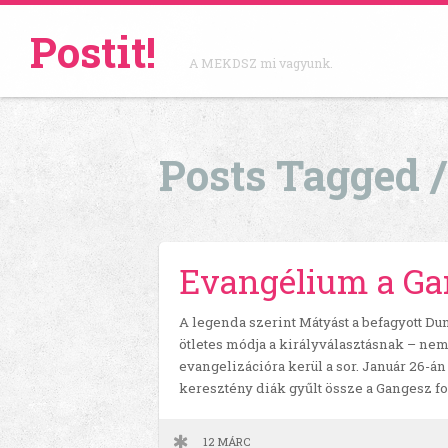
Postit!
A MEKDSZ mi vagyunk.
Posts Tagged 
Evangélium a Ga
A legenda szerint Mátyást a befagyott Du
ötletes módja a királyválasztásnak – ne
evangelizációra kerül a sor. Január 26-á
keresztény diák gyűlt össze a Gangesz f
12 MÁRC