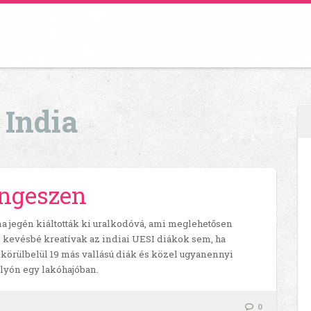
/
India
ngeszen
na jegén kiáltották ki uralkodóvá, ami meglehetősen
m kevésbé kreatívak az indiai UESI diákok sem, ha
n körülbelül 19 más vallású diák és közel ugyanennyi
olyón egy lakóhajóban.
0