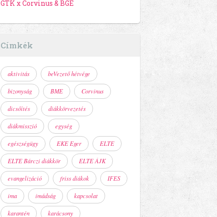
GTK x Corvinus & BGE
Címkék
aktivitás
beVezető hétvége
bizonyság
BME
Corvinus
dicsőítés
diákkörvezetés
diákmisszió
egység
egészségügy
EKE Eger
ELTE
ELTE Bárczi diákkör
ELTE ÁJK
evangelizáció
friss diákok
IFES
ima
imádság
kapcsolat
karantén
karácsony