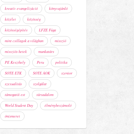
kreatív evangelizáció
könyvajánló
közélet
közösség
közösségépítés
LFZE Fúga
mint csillagok a világban
misszió
missziós hetek
munkatárs
PE Keszthely
Peru
politika
SOTE ETK
SOTE ÁOK
szenior
szexualitás
szolgálat
támogatói est
társadalom
World Student Day
élménybeszámoló
önismeret