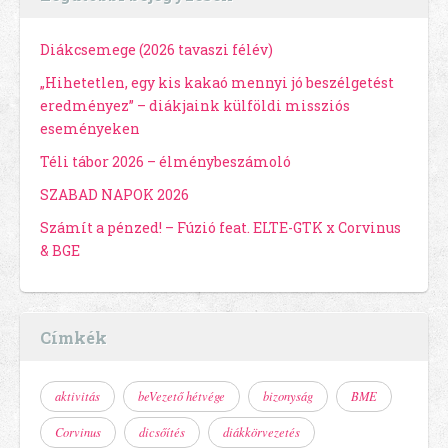
Diákcsemege (2026 tavaszi félév)
„Hihetetlen, egy kis kakaó mennyi jó beszélgetést
eredményez” – diákjaink külföldi missziós
eseményeken
Téli tábor 2026 – élménybeszámoló
SZABAD NAPOK 2026
Számít a pénzed! – Fúzió feat. ELTE-GTK x Corvinus
& BGE
Címkék
aktivitás
beVezető hétvége
bizonyság
BME
Corvinus
dicsőítés
diákkörvezetés