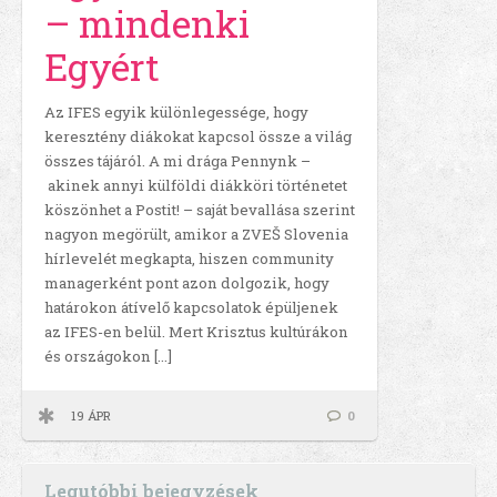
– mindenki
Egyért
Az IFES egyik különlegessége, hogy
keresztény diákokat kapcsol össze a világ
összes tájáról. A mi drága Pennynk –
akinek annyi külföldi diákköri történetet
köszönhet a Postit! – saját bevallása szerint
nagyon megörült, amikor a ZVEŠ Slovenia
hírlevelét megkapta, hiszen community
managerként pont azon dolgozik, hogy
határokon átívelő kapcsolatok épüljenek
az IFES-en belül. Mert Krisztus kultúrákon
és országokon […]
19 ÁPR
0
Legutóbbi bejegyzések