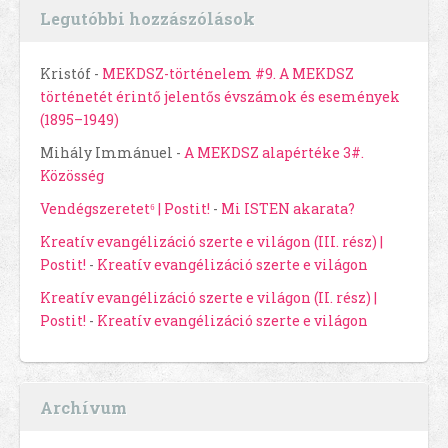
Legutóbbi hozzászólások
Kristóf
-
MEKDSZ-történelem #9. A MEKDSZ
történetét érintő jelentős évszámok és események
(1895–1949)
Mihály Immánuel
-
A MEKDSZ alapértéke 3#.
Közösség
Vendégszeretet⁶ | Postit!
-
Mi ISTEN akarata?
Kreatív evangélizáció szerte e világon (III. rész) |
Postit!
-
Kreatív evangélizáció szerte e világon
Kreatív evangélizáció szerte e világon (II. rész) |
Postit!
-
Kreatív evangélizáció szerte e világon
Archívum