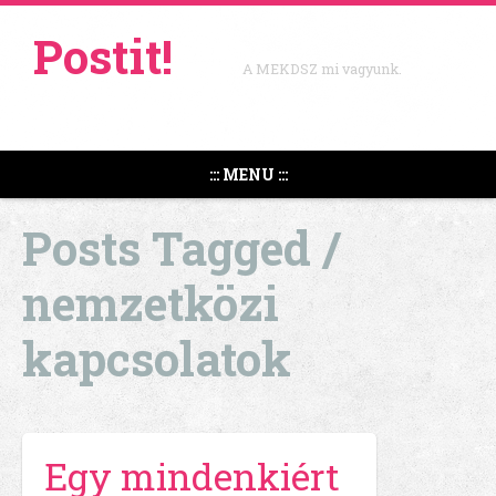
Postit!
A MEKDSZ mi vagyunk.
::: MENU :::
Posts Tagged /
nemzetközi
kapcsolatok
Egy mindenkiért