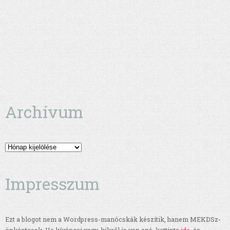
Archívum
Archívum
Impresszum
Ezt a blogot nem a Wordpress-manócskák készítik, hanem MEKDSz-
önkéntesek. Ha kíváncsi vagy, kikről is van szó, kattints
ide
, és