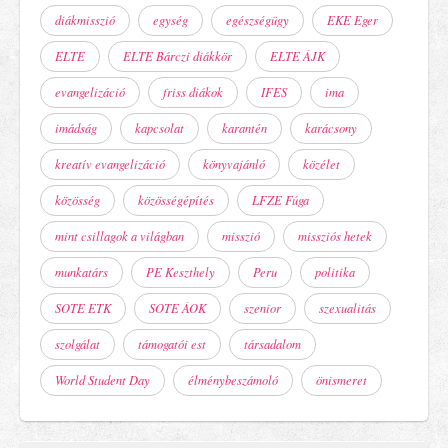
diákmisszió
egység
egészségügy
EKE Eger
ELTE
ELTE Bárczi diákkör
ELTE ÁJK
evangelizáció
friss diákok
IFES
ima
imádság
kapcsolat
karantén
karácsony
kreatív evangelizáció
könyvajánló
közélet
közösség
közösségépítés
LFZE Fúga
mint csillagok a világban
misszió
missziós hetek
munkatárs
PE Keszthely
Peru
politika
SOTE ETK
SOTE ÁOK
szenior
szexualitás
szolgálat
támogatói est
társadalom
World Student Day
élménybeszámoló
önismeret