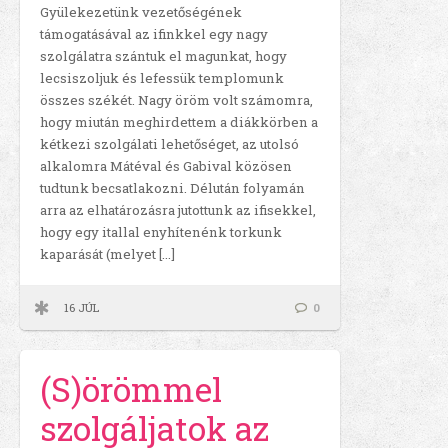
Gyülekezetünk vezetőségének
támogatásával az ifinkkel egy nagy
szolgálatra szántuk el magunkat, hogy
lecsiszoljuk és lefessük templomunk
összes székét. Nagy öröm volt számomra,
hogy miután meghirdettem a diákkörben a
kétkezi szolgálati lehetőséget, az utolsó
alkalomra Mátéval és Gabival közösen
tudtunk becsatlakozni. Délután folyamán
arra az elhatározásra jutottunk az ifisekkel,
hogy egy itallal enyhítenénk torkunk
kaparását (melyet […]
16 JÚL
0
(S)örömmel
szolgáljatok az