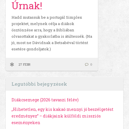
Úrnak!
Hadd mutassuk be a portugál Simplex
projektet, melynek célja a diákok
ösztönzése arra, hogy a Bibliában
olvasottakat a gyakorlatba is átültessék. (Na
jó, most ne Dávidnak a Betsabéval történt
esetére gondoljatok.)
27 FEBR
0
Legutóbbi bejegyzések
Diákcsemege (2026 tavaszi félév)
„Hihetetlen, egy kis kakaó mennyi jó beszélgetést
eredményez” – diákjaink külföldi missziós
eseményeken