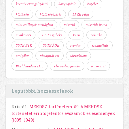
kreatív evangelizáció
könyvajánló
közélet
közösség
közösségépítés
LFZE Fúga
mint csillagok a világban
misszió
missziós hetek
munkatárs
PE Keszthely
Peru
politika
SOTE ETK
SOTE ÁOK
szenior
szexualitás
szolgálat
támogatói est
társadalom
World Student Day
élménybeszámoló
önismeret
Legutóbbi hozzászólások
Kristóf
-
MEKDSZ-történelem #9. A MEKDSZ
történetét érintő jelentős évszámok és események
(1895–1949)