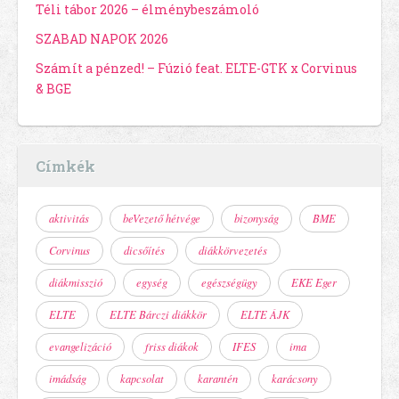
Téli tábor 2026 – élménybeszámoló
SZABAD NAPOK 2026
Számít a pénzed! – Fúzió feat. ELTE-GTK x Corvinus
& BGE
Címkék
aktivitás
beVezető hétvége
bizonyság
BME
Corvinus
dicsőítés
diákkörvezetés
diákmisszió
egység
egészségügy
EKE Eger
ELTE
ELTE Bárczi diákkör
ELTE ÁJK
evangelizáció
friss diákok
IFES
ima
imádság
kapcsolat
karantén
karácsony