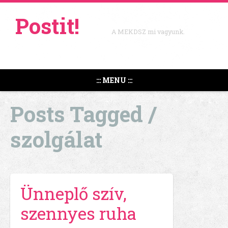
Postit!
A MEKDSZ mi vagyunk.
::: MENU :::
Posts Tagged /
szolgálat
Ünneplő szív,
szennyes ruha