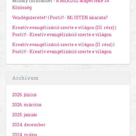
Mihály Immánuel
-
A MEKDSZ alapértéke 3#.
Közösség
Vendégszeretet⁶ | Postit!
-
Mi ISTEN akarata?
Kreatív evangélizáció szerte e világon (III. rész) |
Postit!
-
Kreatív evangélizáció szerte e világon
Kreatív evangélizáció szerte e világon (II. rész) |
Postit!
-
Kreatív evangélizáció szerte e világon
Archívum
2026. június
2026. március
2025. január
2024. december
2024. május