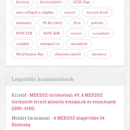
közösség
közösségépítés
LFZE Fúga
mint csillagok a világban
misszió
missziós hetek
munkatárs
PE Keszthely
Peru
politika
SOTE ETK
SOTE ÁOK
szenior
szexualitás
szolgálat
támogatói est
társadalom
World Student Day
élménybeszámoló
önismeret
Legutóbbi hozzászólások
Kristóf
-
MEKDSZ-történelem #9. A MEKDSZ
történetét érintő jelentős évszámok és események
(1895–1949)
Mihály Immánuel
-
A MEKDSZ alapértéke 3#.
Közösség