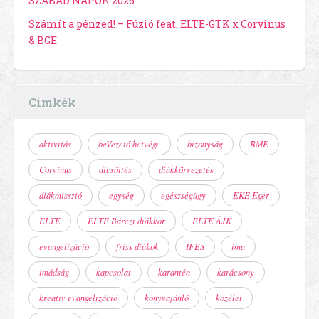
SZABAD NAPOK 2026
Számít a pénzed! – Fúzió feat. ELTE-GTK x Corvinus
& BGE
Címkék
aktivitás
beVezető hétvége
bizonyság
BME
Corvinus
dicsőítés
diákkörvezetés
diákmisszió
egység
egészségügy
EKE Eger
ELTE
ELTE Bárczi diákkör
ELTE ÁJK
evangelizáció
friss diákok
IFES
ima
imádság
kapcsolat
karantén
karácsony
kreatív evangelizáció
könyvajánló
közélet