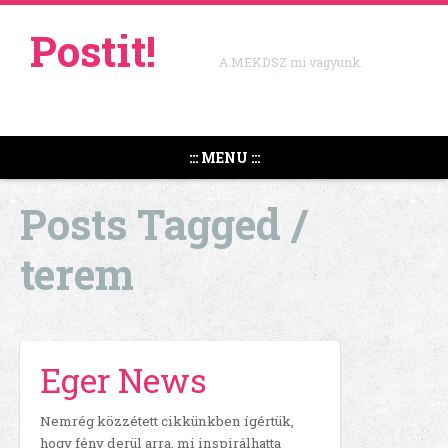
Postit!
A MEKDSZ mi vagyunk.
::: MENU :::
Posts Tagged /
terem
Eger News
Nemrég közzétett cikkünkben ígértük,
hogy fény derül arra, mi inspirálhatta