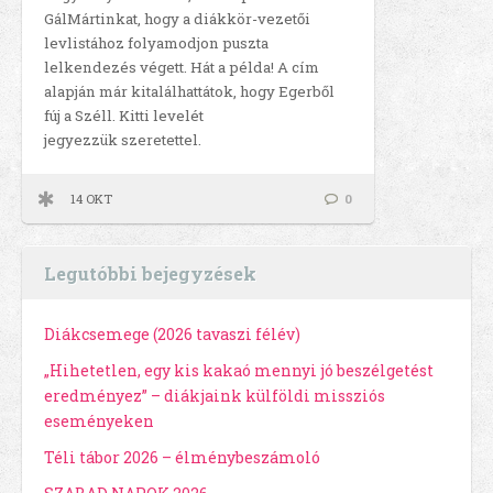
GálMártinkat, hogy a diákkör-vezetői
levlistához folyamodjon puszta
lelkendezés végett. Hát a példa! A cím
alapján már kitalálhattátok, hogy Egerből
fúj a Széll. Kitti levelét
jegyezzük szeretettel.
14 OKT
0
Legutóbbi bejegyzések
Diákcsemege (2026 tavaszi félév)
„Hihetetlen, egy kis kakaó mennyi jó beszélgetést
eredményez” – diákjaink külföldi missziós
eseményeken
Téli tábor 2026 – élménybeszámoló