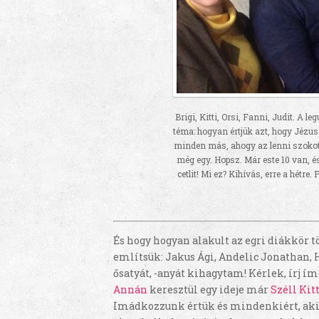
Brigi, Kitti, Orsi, Fanni, Judit. A le
téma: hogyan értjük azt, hogy Jézus
minden más, ahogy az lenni szokott
még egy. Hopsz. Már este 10 van,
cetlit! Mi ez? Kihívás, erre a hétre
És hogy hogyan alakult az egri diákkör tö
említsük: Jakus Ági, Andelic Jonathan, H
ősatyát, -anyát kihagytam! Kérlek, írj ímé
Annán
keresztül egy ideje már
Széll Kit
Imádkozzunk értük és mindenkiért, akive