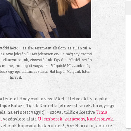
gutóbbi hétfő – az első terem-tett alkalom, az aulán túl. A
 az Atya jobbján ül? Mit jelentsen ez? És még egy csomó
: elkanyarodunk, visszatérünk. Egy óra. Másfél. Aztán
 és mi még mindig itt vagyunk… Várjatok! Húzzunk még
. Plusz egy ige, alátámasztásul. Hát hajrá! Menjünk Isten
hírével.
rténete? Hogy csak a vezetőket, illetve aktív tagokat
ajde Balázs, Török Daniella [elnézést kérek, ha egy-egy
lt, ha érintett vagy! :)] – szóval tőlük elkezdve
Tima
ti
vezénylete alatt.
Új emberek
,
karácsony
,
karácsonyok
.
l csak kapcsolatba kerülnek! „A szél arra fúj, amerre