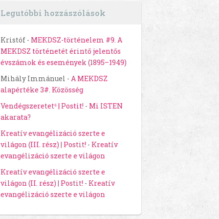
Legutóbbi hozzászólások
Kristóf
-
MEKDSZ-történelem #9. A
MEKDSZ történetét érintő jelentős
évszámok és események (1895–1949)
Mihály Immánuel
-
A MEKDSZ
alapértéke 3#. Közösség
Vendégszeretet⁶ | Postit!
-
Mi ISTEN
akarata?
Kreatív evangélizáció szerte e
világon (III. rész) | Postit!
-
Kreatív
evangélizáció szerte e világon
Kreatív evangélizáció szerte e
világon (II. rész) | Postit!
-
Kreatív
evangélizáció szerte e világon