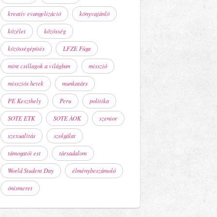
kreatív evangelizáció
könyvajánló
közélet
közösség
közösségépítés
LFZE Fúga
mint csillagok a világban
misszió
missziós hetek
munkatárs
PE Keszthely
Peru
politika
SOTE ETK
SOTE ÁOK
szenior
szexualitás
szolgálat
támogatói est
társadalom
World Student Day
élménybeszámoló
önismeret