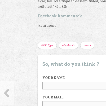
akar; hallod a zúgását, de nem tudod, ho
született.” /Jn 3,8/
Facebook kommentek
komment
EKE Eger
növekedés
terem
So, what do you think ?
YOUR NAME
YOUR MAIL