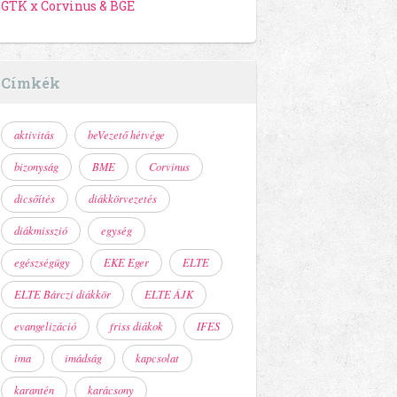
GTK x Corvinus & BGE
Címkék
aktivitás
beVezető hétvége
bizonyság
BME
Corvinus
dicsőítés
diákkörvezetés
diákmisszió
egység
egészségügy
EKE Eger
ELTE
ELTE Bárczi diákkör
ELTE ÁJK
evangelizáció
friss diákok
IFES
ima
imádság
kapcsolat
karantén
karácsony