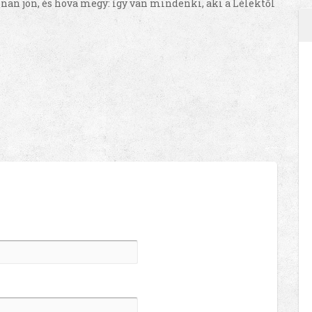
nnan jön, és hova megy: így van mindenki, aki a Lélektől