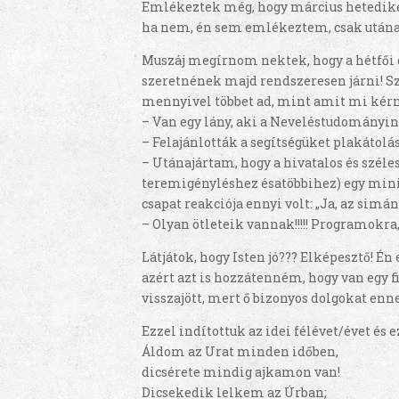
Emlékeztek még, hogy március hetediké
ha nem, én sem emlékeztem, csak után
Muszáj megírnom nektek, hogy a hétfői 
szeretnének majd rendszeresen járni! Sz
mennyivel többet ad, mint amit mi kérn
– Van egy lány, aki a Neveléstudományin
– Felajánlották a segítségüket plakátolá
– Utánajártam, hogy a hivatalos és széle
teremigényléshez ésatöbbihez) egy mini
csapat reakciója ennyi volt: „Ja, az simá
– Olyan ötleteik vannak!!!!! Programokra,
Látjátok, hogy Isten jó??? Elképesztő! É
azért azt is hozzátenném, hogy van egy fiú
visszajött, mert ő bizonyos dolgokat enn
Ezzel indítottuk az idei félévet/évet és 
Áldom az Urat minden időben,
dicsérete mindig ajkamon van!
Dicsekedik lelkem az Úrban;