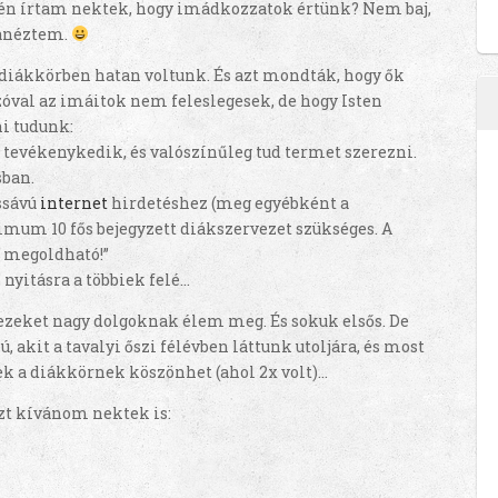
n írtam nektek, hogy imádkozzatok értünk? Nem baj,
anéztem.
diákkörben hatan voltunk. És azt mondták, hogy ők
óval az imáitok nem feleslegesek, de hogy Isten
i tudunk:
 tevékenykedik, és valószínűleg tud termet szerezni.
sban.
ssávú
internet
hirdetéshez (meg egyébként a
mum 10 fős bejegyzett diákszervezet szükséges. A
n megoldható!”
 nyitásra a többiek felé…
n ezeket nagy dolgoknak élem meg. És sokuk elsős. De
, akit a tavalyi őszi félévben láttunk utoljára, és most
ek a diákkörnek köszönhet (ahol 2x volt)…
ezt kívánom nektek is: