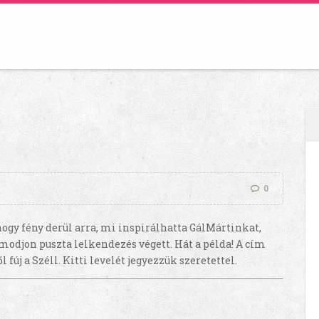
0
hogy fény derül arra, mi inspirálhatta GálMártinkat,
modjon puszta lelkendezés végett. Hát a példa! A cím
ől fúj a Széll. Kitti levelét jegyezzük szeretettel.