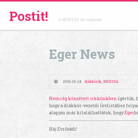
Postit!
A MEKDSZ mi vagyunk.
Eger News
2016-10-14
diákkörök
,
MEKDSz
Nemrég közzétett cikkünkben
ígértük, 
hogy a diákkör-vezetői levlistához folya
alapján már kitalálhattátok, hogy
Eger
b
Háj Evribádi!