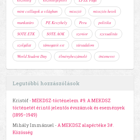
közösség
közösségépítés
LFZE Fúga
mint csillagok a világban
misszió
missziós hetek
munkatárs
PE Keszthely
Peru
politika
SOTE ETK
SOTE ÁOK
szenior
szexualitás
szolgálat
támogatói est
társadalom
World Student Day
élménybeszámoló
önismeret
Legutóbbi hozzászólások
Kristóf
-
MEKDSZ-történelem #9. A MEKDSZ
történetét érintő jelentős évszámok és események
(1895–1949)
Mihály Immánuel
-
A MEKDSZ alapértéke 3#.
Közösség