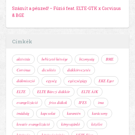
Számít a pénzed! – Fúzió feat. ELTE-GTK x Corvinus
& BGE
Címkék
aktivitás
beVezető hétvége
bizonyság
BME
Corvinus
dicsőítés
diákkörvezetés
diákmisszió
egység
egészségügy
EKE Eger
ELTE
ELTE Bárczi diákkör
ELTE ÁJK
evangelizáció
friss diákok
IFES
ima
imádság
kapcsolat
karantén
karácsony
kreatív evangelizáció
könyvajánló
közélet