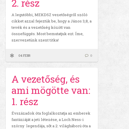
2. rész
A legutóbbi, MEKDSZ vezetőségről szóló
cikket azzal fejeztük be, hogy a János 3,8, a
tevék és a vezetőség között van
összefüggés. Most bemutatjuk ezt. Íme,
szervezetünk szent titka!
04 FEBR
0
A vezetőség, és
ami mögötte van:
1. rész
Évszázadok óta foglalkoztatja az emberek
fantáziáját a jeti létezése, a Loch Ness-i
szörny legendája, sőt a 2. világháború óta a