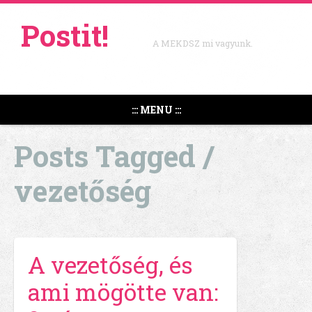
Postit!
A MEKDSZ mi vagyunk.
::: MENU :::
Posts Tagged /
vezetőség
A vezetőség, és
ami mögötte van: