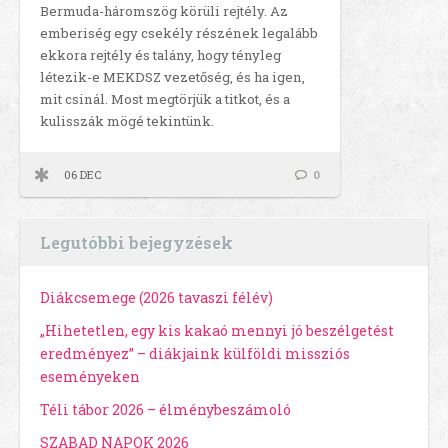
Bermuda-háromszög körüli rejtély. Az
emberiség egy csekély részének legalább
ekkora rejtély és talány, hogy tényleg
létezik-e MEKDSZ vezetőség, és ha igen,
mit csinál. Most megtörjük a titkot, és a
kulisszák mögé tekintünk.
06 DEC
0
Legutóbbi bejegyzések
Diákcsemege (2026 tavaszi félév)
„Hihetetlen, egy kis kakaó mennyi jó beszélgetést
eredményez” – diákjaink külföldi missziós
eseményeken
Téli tábor 2026 – élménybeszámoló
SZABAD NAPOK 2026