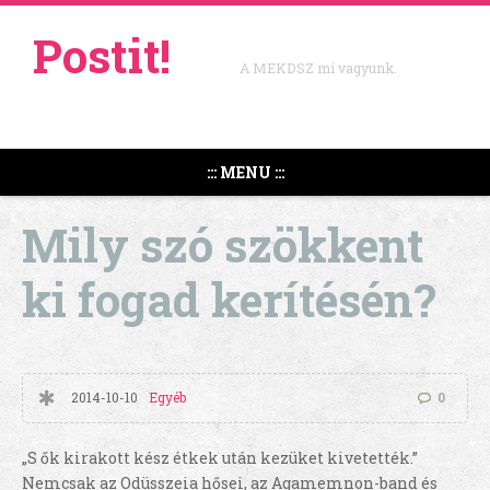
Postit!
A MEKDSZ mi vagyunk.
::: MENU :::
Mily szó szökkent
ki fogad kerítésén?
2014-10-10
Egyéb
0
„S ők kirakott kész étkek után kezüket kivetették.”
Nemcsak az Odüsszeia hősei, az Agamemnon-band és