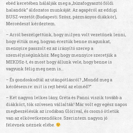
ebéd keretében hálálják meg a „búzafogyasztó földi
halandók” áldozatos munkáját. Az agapéról az eddigi
BUSZ-vezetőt (Budapesti Szósz, pázmányos diákkör),
Mercédeszt kérdeztem.
– Arról beszélgettünk, hogy milyen volt vezetőnek lenni,
hogy éltük meg, hogyan éreztük benne magunkat,
mennyire passzolt ez az irányító szerep a
személyiségünkhöz. Meg hogy mennyire szeretjük a
MEKDSz-t, és most hogy állunk vele, hogy benne is
vagyunk félig meg nem is…
– És gondoskodtál az utánpótlásról? „Mondd meg a
kérdésemre: mit is rejt bévül az elméd?”
– Két nagyon lelkes lány, Gréta és Panni viszik tovább a
diákkört, tök szívesen vállalták! Már volt egy egész napos
megbeszélésük az irodában Glórival, és csomó ötletük
van az elkövetkezendőkre. Szerintem nagyon jó
félévnek néznek elébe.