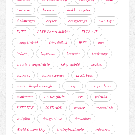
Corvinus
dicsőítés
diákkörvezetés
diákmisszió
egység
egészségügy
EKE Eger
ELTE
ELTE Bárczi diákkör
ELTE ÁJK
evangelizáció
friss diákok
IFES
ima
imádság
kapcsolat
karantén
karácsony
kreatív evangelizáció
könyvajánló
közélet
közösség
közösségépítés
LFZE Fúga
mint csillagok a világban
misszió
missziós hetek
munkatárs
PE Keszthely
Peru
politika
SOTE ETK
SOTE ÁOK
szenior
szexualitás
szolgálat
támogatói est
társadalom
World Student Day
élménybeszámoló
önismeret