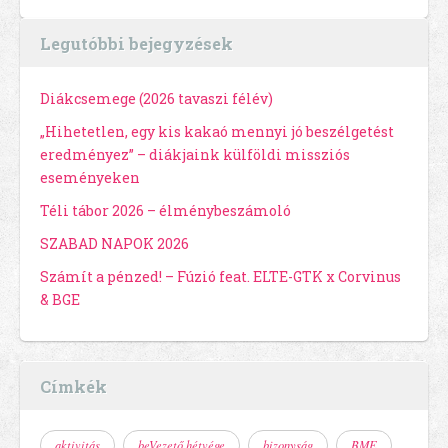
Legutóbbi bejegyzések
Diákcsemege (2026 tavaszi félév)
„Hihetetlen, egy kis kakaó mennyi jó beszélgetést
eredményez” – diákjaink külföldi missziós
eseményeken
Téli tábor 2026 – élménybeszámoló
SZABAD NAPOK 2026
Számít a pénzed! – Fúzió feat. ELTE-GTK x Corvinus
& BGE
Címkék
aktivitás
beVezető hétvége
bizonyság
BME