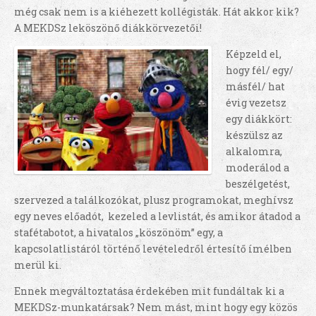
még csak nem is a kiéhezett kollégisták. Hát akkor kik?
A MEKDSz leköszönő diákkörvezetői!
Képzeld el,
hogy fél/ egy/
másfél/ hat
évig vezetsz
egy diákkört:
készülsz az
alkalomra,
moderálod a
beszélgetést,
szervezed a találkozókat, plusz programokat, meghívsz
egy neves előadót, kezeled a levlistát, és amikor átadod a
stafétabotot, a hivatalos „köszönöm” egy, a
kapcsolatlistáról történő levételedről értesítő ímélben
merül ki.
Ennek megváltoztatása érdekében mit fundáltak ki a
MEKDSz-munkatársak? Nem mást, mint hogy egy közös