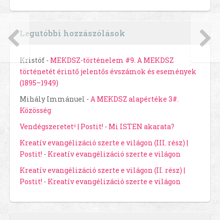
Legutóbbi hozzászólások
Kristóf
-
MEKDSZ-történelem #9. A MEKDSZ
történetét érintő jelentős évszámok és események
(1895–1949)
Mihály Immánuel
-
A MEKDSZ alapértéke 3#.
Közösség
Vendégszeretet⁶ | Postit!
-
Mi ISTEN akarata?
Kreatív evangélizáció szerte e világon (III. rész) |
Postit!
-
Kreatív evangélizáció szerte e világon
Kreatív evangélizáció szerte e világon (II. rész) |
Postit!
-
Kreatív evangélizáció szerte e világon