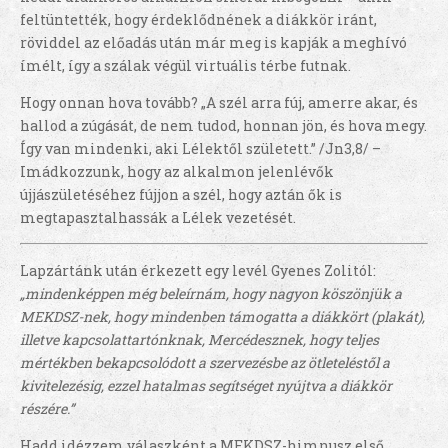
feltüntették, hogy érdeklődnének a diákkör iránt,
röviddel az előadás után már meg is kapják a meghívó
ímélt, így a szálak végül virtuális térbe futnak.
Hogy onnan hova tovább? „A szél arra fúj, amerre akar, és
hallod a zúgását, de nem tudod, honnan jön, és hova megy.
Így van mindenki, aki Lélektől született.” /Jn3,8/ –
Imádkozzunk, hogy az alkalmon jelenlévők
újjászületéséhez fújjon a szél, hogy aztán ők is
megtapasztalhassák a Lélek vezetését.
Lapzártánk után érkezett egy levél Gyenes Zolitól:
„mindenképpen még beleírnám, hogy nagyon köszönjük a
MEKDSZ-nek, hogy mindenben támogatta a diákkört (plakát),
illetve kapcsolattartónknak, Mercédesznek, hogy teljes
mértékben bekapcsolódott a szervezésbe az ötleteléstől a
kivitelezésig, ezzel hatalmas segítséget nyújtva a diákkör
részére.”
Hadd idézzem válaszként a MEKDSZ-himnusz első