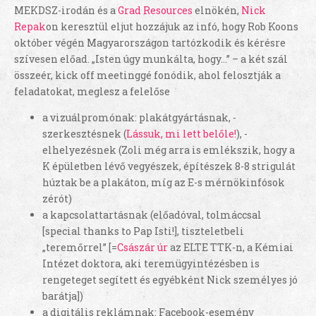
MEKDSZ-irodán és a
Grad Resources
elnökén,
Nick
Repak
on keresztül eljut hozzájuk az infó, hogy Rob Koons
október végén Magyarországon tartózkodik és kérésre
szívesen előad. „Isten úgy munkálta, hogy…” – a két szál
összeér, kick off meetinggé fonódik, ahol felosztják a
feladatokat, meglesz a felelőse
a vizuálpromónak: plakátgyártásnak, -
szerkesztésnek (
Lássuk, mi lett belőle!
), -
elhelyezésnek (Zoli még arra is emlékszik, hogy a
K épületben lévő vegyészek, építészek 8-8 strigulát
húztak be a plakáton, míg az E-s mérnökinfósok
zérót)
a kapcsolattartásnak (előadóval, tolmáccsal
[special thanks to Pap Isti!], tiszteletbeli
„teremőrrel” [=
Császár úr
az ELTE TTK-n, a Kémiai
Intézet doktora, aki teremügyintézésben is
rengeteget segített és egyébként Nick személyes jó
barátja])
a digitális reklámnak: Facebook-esemény