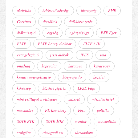
aktivitás
beVezető hétvége
bizonyság
BME
Corvinus
dicsőítés
diákkörvezetés
diákmisszió
egység
egészségügy
EKE Eger
ELTE
ELTE Bárczi diákkör
ELTE ÁJK
evangelizáció
friss diákok
IFES
ima
imádság
kapcsolat
karantén
karácsony
kreatív evangelizáció
könyvajánló
közélet
közösség
közösségépítés
LFZE Fúga
mint csillagok a világban
misszió
missziós hetek
munkatárs
PE Keszthely
Peru
politika
SOTE ETK
SOTE ÁOK
szenior
szexualitás
szolgálat
támogatói est
társadalom