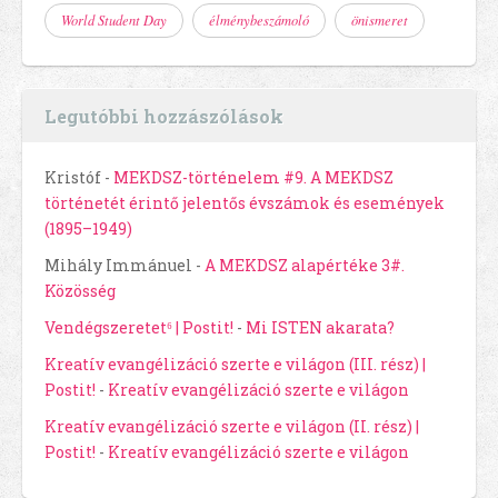
World Student Day
élménybeszámoló
önismeret
Legutóbbi hozzászólások
Kristóf
-
MEKDSZ-történelem #9. A MEKDSZ
történetét érintő jelentős évszámok és események
(1895–1949)
Mihály Immánuel
-
A MEKDSZ alapértéke 3#.
Közösség
Vendégszeretet⁶ | Postit!
-
Mi ISTEN akarata?
Kreatív evangélizáció szerte e világon (III. rész) |
Postit!
-
Kreatív evangélizáció szerte e világon
Kreatív evangélizáció szerte e világon (II. rész) |
Postit!
-
Kreatív evangélizáció szerte e világon