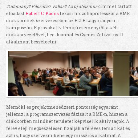
Tudomány? Filozófia? Vallás? Az új ateizmus
címmel tartott
előadást
Robert C. Koons
texasi filozófiaprofesszor a BME
diákkörének szervezésében az ELTE Lágymányosi
kampuszán. E provokatív témájú eseményről a két
diákkörvezetővel, Lee Juannal és Gyenes Zolival nyílt
alkalmam beszélgetni.
Mérnöki és projektmenedzseri pontosság egyaránt
jellemzi a programszervezés fázisait a BME-n, hiszen a
diákkörben mindkét területet képviselik aktív tagok. A
félév eleji megbeszélésen fixálják a féléves tematikát és
azt is, hogy szervezni kéne egy missziós alkalmat. A