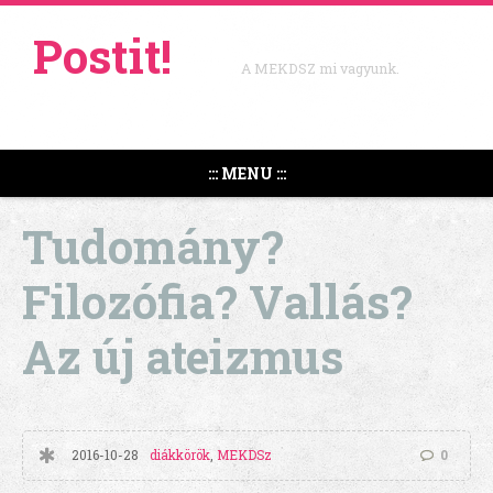
Postit!
A MEKDSZ mi vagyunk.
::: MENU :::
Tudomány?
Filozófia? Vallás?
Az új ateizmus
2016-10-28
diákkörök
,
MEKDSz
0