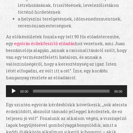
létrehozásának, frissítésének, levelezőlistákon
történő hirdetésnek
a helyszíni terelgetésnek, időmenedzsmentnek,
ceremóniamesterségnek.
Az előkészületek fonala egy telt 90 fős előadóterembe,
egy
egyórás érdekfeszítő előadás
hoz vezetnek, ami Juan
beszámolója alapján „annak a racionalitásáról szólt, hogy
van egy természetfeletti hatalom, és annak a
valószínűségéről, hogy a kereszténység az igaz. Isten
létét elfogadni, ez volt itt a cél”. Íme, egy korábbi
hanganyag részlete az előadásról:
Audió
00:00
00:00
lejátszó
Egy szintén egyórás kérdésblokk következik, „sok ateista
érdeklődött, abszolút támadó jelleggel kérdeztek, de ez
teljesen jó volt”. Fonalunk az alkalom végén, a visszajelző
lapok begyűjtésével gombolyaggá bonyolódik, amit a
keddi diákkörös alkalmon sikerül kibogozni – akik