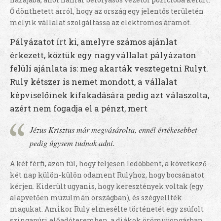
Ő dönthetett arról, hogy az ország egy jelentős területén
melyik vállalat szolgáltassa az elektromos áramot.
Pályázatot írt ki, amelyre számos ajánlat
érkezett, köztük egy nagyvállalat pályázaton
felüli ajánlata is: meg akarták vesztegetni Rulyt.
Ruly kétszer is nemet mondott, a vállalat
képviselőinek kifakadására pedig azt válaszolta,
azért nem fogadja el a pénzt, mert
Jézus Krisztus már megvásárolta, ennél értékesebbet
pedig úgysem tudnak adni.
A két férfi, azon túl, hogy teljesen ledöbbent, a következő
két nap külön-külön odament Rulyhoz, hogy bocsánatot
kérjen. Kiderült ugyanis, hogy keresztények voltak (egy
alapvetően muzulmán országban), és szégyellték
magukat. Amikor Ruly elmesélte történetét egy zsúfolt
szingapúri előadóteremben, a diákok örömujjongásban