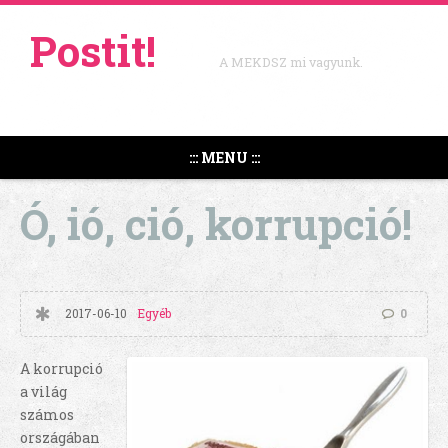
Postit!
A MEKDSZ mi vagyunk.
::: MENU :::
Ó, ió, ció, korrupció!
2017-06-10
Egyéb
0
A korrupció
a világ
számos
országában