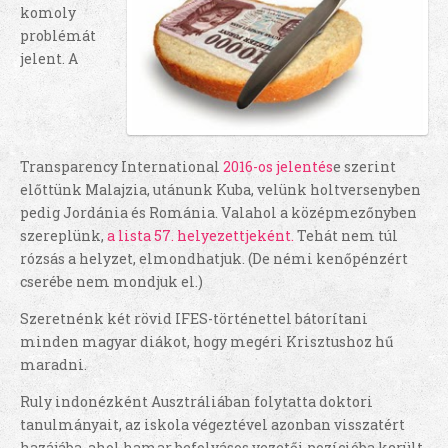
komoly
problémát
jelent. A
Transparency International
2016-os jelentés
e szerint
előttünk Malajzia, utánunk Kuba, velünk holtversenyben
pedig Jordánia és Románia. Valahol a középmezőnyben
szereplünk,
a lista 57. helyezettjeként.
Tehát nem túl
rózsás a helyzet, elmondhatjuk. (De némi kenőpénzért
cserébe nem mondjuk el.)
Szeretnénk két rövid IFES-történettel bátorítani
minden magyar diákot, hogy megéri Krisztushoz hű
maradni.
Ruly indonézként Ausztráliában folytatta doktori
tanulmányait, az iskola végeztével azonban visszatért
hazájába, ahol hamar befolyásos vezetői pozícióba került.