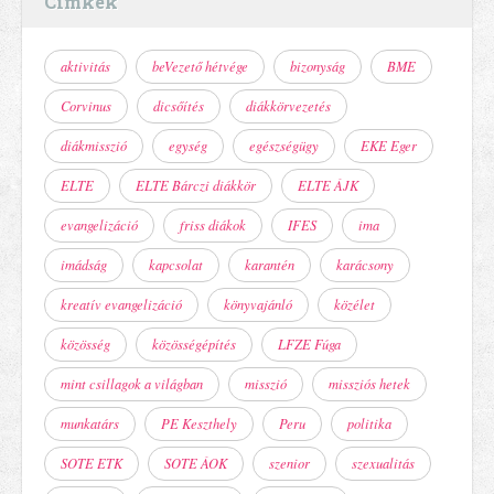
Címkék
aktivitás
beVezető hétvége
bizonyság
BME
Corvinus
dicsőítés
diákkörvezetés
diákmisszió
egység
egészségügy
EKE Eger
ELTE
ELTE Bárczi diákkör
ELTE ÁJK
evangelizáció
friss diákok
IFES
ima
imádság
kapcsolat
karantén
karácsony
kreatív evangelizáció
könyvajánló
közélet
közösség
közösségépítés
LFZE Fúga
mint csillagok a világban
misszió
missziós hetek
munkatárs
PE Keszthely
Peru
politika
SOTE ETK
SOTE ÁOK
szenior
szexualitás