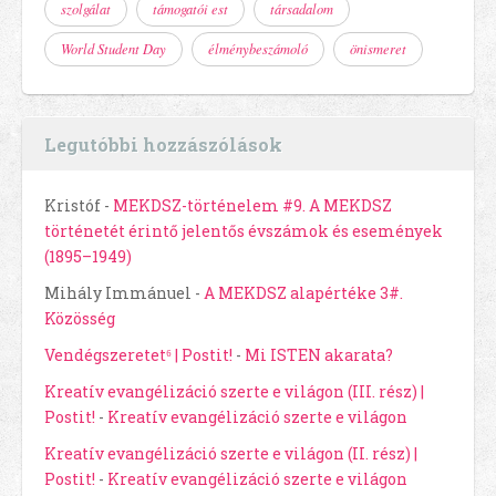
szolgálat
támogatói est
társadalom
World Student Day
élménybeszámoló
önismeret
Legutóbbi hozzászólások
Kristóf
-
MEKDSZ-történelem #9. A MEKDSZ
történetét érintő jelentős évszámok és események
(1895–1949)
Mihály Immánuel
-
A MEKDSZ alapértéke 3#.
Közösség
Vendégszeretet⁶ | Postit!
-
Mi ISTEN akarata?
Kreatív evangélizáció szerte e világon (III. rész) |
Postit!
-
Kreatív evangélizáció szerte e világon
Kreatív evangélizáció szerte e világon (II. rész) |
Postit!
-
Kreatív evangélizáció szerte e világon