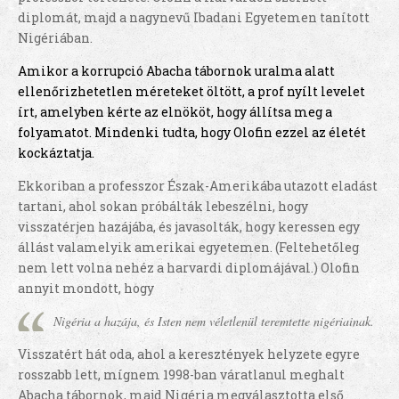
diplomát, majd a nagynevű Ibadani Egyetemen tanított
Nigériában.
Amikor a korrupció Abacha tábornok uralma alatt
ellenőrizhetetlen méreteket öltött, a prof nyílt levelet
írt, amelyben kérte az elnököt, hogy állítsa meg a
folyamatot. Mindenki tudta, hogy Olofin ezzel az életét
kockáztatja.
Ekkoriban a professzor Észak-Amerikába utazott eladást
tartani, ahol sokan próbálták lebeszélni, hogy
visszatérjen hazájába, és javasolták, hogy keressen egy
állást valamelyik amerikai egyetemen. (Feltehetőleg
nem lett volna nehéz a harvardi diplomájával.) Olofin
annyit mondott, hogy
Nigéria a hazája, és Isten nem véletlenül teremtette nigériainak.
Visszatért hát oda, ahol a keresztények helyzete egyre
rosszabb lett, mígnem 1998-ban váratlanul meghalt
Abacha tábornok, majd Nigéria megválasztotta első