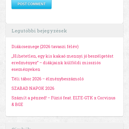
Legutóbbi bejegyzések
Diákcsemege (2026 tavaszi félév)
„Hihetetlen, egy kis kakaó mennyi jó beszélgetést
eredményez” – diákjaink külföldi missziós
eseményeken
Téli tábor 2026 – élménybeszámoló
SZABAD NAPOK 2026
Számít a pénzed! – Fúzió feat. ELTE-GTK x Corvinus
& BGE