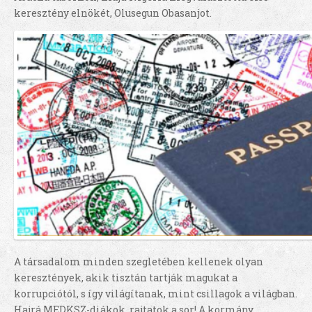
keresztény elnökét, Olusegun Obasanjot.
A társadalom minden szegletében kellenek olyan
keresztények, akik tisztán tartják magukat a
korrupciótól, s így világítanak, mint csillagok a világban.
Hajrá MEDKSZ-diákok, rajtatok a sor! A kormány