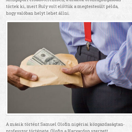
törtek ki, mert Ruly volt előttük a megtestesült példa,
hogy valóban helyt lehet állni.
A másik történt Samuel Olofin nigériai közgazdaságtan-
professzor története. Olofin a Harvardon szerzett