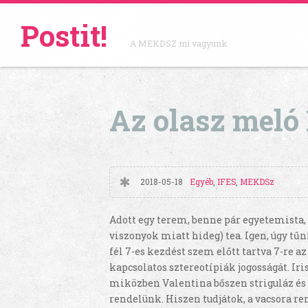
Postit!
A MEKDSZ mi vagyunk.
Az olasz meló I
2018-05-18
Egyéb
,
IFES
,
MEKDSz
Adott egy terem, benne pár egyetemista,
viszonyok miatt hideg) tea. Igen, úgy tű
fél 7-es kezdést szem előtt tartva 7-re a
kapcsolatos sztereotípiák jogosságát.
Iri
miközben Valentina bőszen striguláz és 
rendelünk. Hiszen tudjátok, a vacsora r