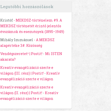
Legutóbbi hozzászólások
Kristóf
-
MEKDSZ-történelem #9. A
MEKDSZ történetét érintő jelentős
évszámok és események (1895–1949)
Mihály Immánuel
-
A MEKDSZ
alapértéke 3#. Közösség
Vendégszeretet⁶ | Postit!
-
Mi ISTEN
akarata?
Kreatív evangélizáció szerte e
világon (III. rész) | Postit!
-
Kreatív
evangélizáció szerte e világon
Kreatív evangélizáció szerte e
világon (II. rész) | Postit!
-
Kreatív
evangélizáció szerte e világon