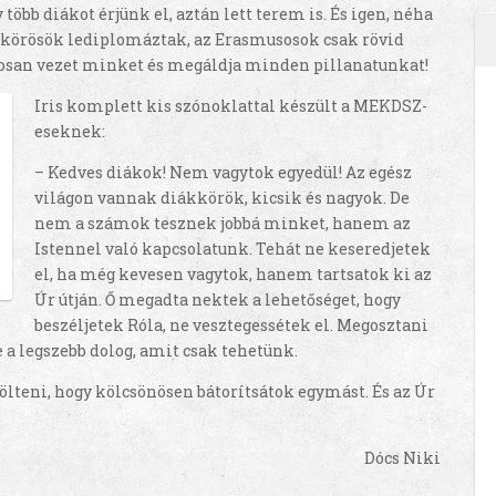
öbb diákot érjünk el, aztán lett terem is. És igen, néha
kkörösök lediplomáztak, az Erasmusosok csak rövid
osan vezet minket és megáldja minden pillanatunkat!
Iris komplett kis szónoklattal készült a MEKDSZ-
eseknek:
– Kedves diákok! Nem vagytok egyedül! Az egész
világon vannak diákkörök, kicsik és nagyok. De
nem a számok tesznek jobbá minket, hanem az
Istennel való kapcsolatunk. Tehát ne keseredjetek
el, ha még kevesen vagytok, hanem tartsatok ki az
Úr útján. Ő megadta nektek a lehetőséget, hogy
beszéljetek Róla, ne vesztegessétek el. Megosztani
 a legszebb dolog, amit csak tehetünk.
ölteni, hogy kölcsönösen bátorítsátok egymást. És az Úr
Dócs Niki