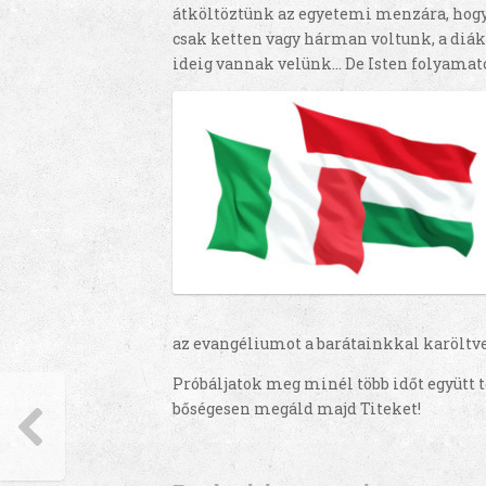
átköltöztünk az egyetemi menzára, hogy t
csak ketten vagy hárman voltunk, a diá
ideig vannak velünk… De Isten folyamat
az evangéliumot a barátainkkal karöltve
Próbáljatok meg minél több időt együtt t
bőségesen megáld majd Titeket!