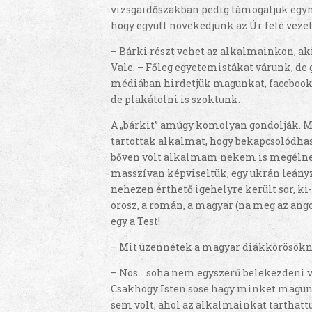
vizsgaidőszakban pedig támogatjuk egymá
hogy együtt növekedjünk az Úr felé vezet
– Bárki részt vehet az alkalmainkon, ak
Vale. – Főleg egyetemistákat várunk, de
médiában hirdetjük magunkat, facebook
de plakátolni is szoktunk.
A „bárkit” amúgy komolyan gondolják. Mes
tartottak alkalmat, hogy bekapcsolódha
bőven volt alkalmam nekem is megélnem
masszívan képviseltük, egy ukrán leányz
nehezen érthető igehelyre került sor, ki
orosz, a román, a magyar (na meg az angol,
egy a Test!
– Mit üzennétek a magyar diákkörösökne
– Nos… soha nem egyszerű belekezdeni va
Csakhogy Isten sose hagy minket magunk
sem volt, ahol az alkalmainkat tarthatt