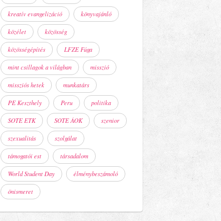
kreatív evangelizáció
könyvajánló
közélet
közösség
közösségépítés
LFZE Fúga
mint csillagok a világban
misszió
missziós hetek
munkatárs
PE Keszthely
Peru
politika
SOTE ETK
SOTE ÁOK
szenior
szexualitás
szolgálat
támogatói est
társadalom
World Student Day
élménybeszámoló
önismeret