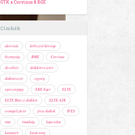
GTK x Corvinus & BGE
Címkék
aktivitás
beVezető hétvége
bizonyság
BME
Corvinus
dicsőítés
diákkörvezetés
diákmisszió
egység
egészségügy
EKE Eger
ELTE
ELTE Bárczi diákkör
ELTE ÁJK
evangelizáció
friss diákok
IFES
ima
imádság
kapcsolat
karantén
karácsony