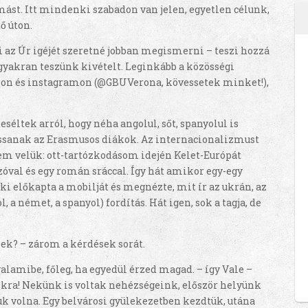
st. Itt mindenki szabadon van jelen, egyetlen célunk,
ő úton.
i az Úr igéjét szeretné jobban megismerni – teszi hozzá
 gyakran teszünk kivételt. Leginkább a közösségi
on és instagramon (@GBUVerona, kövessetek minket!),
éltek arról, hogy néha angolul, sőt, spanyolul is
ssanak az Erasmusos diákok. Az internacionalizmust
 velük: ott-tartózkodásom idején Kelet-Európát
óval és egy román sráccal. Így hát amikor egy-egy
-ki előkapta a mobilját és megnézte, mit ír az ukrán, az
 a német, a spanyol) fordítás. Hát igen, sok a tagja, de
k? – zárom a kérdések sorát.
lamibe, főleg, ha egyedül érzed magad. – így Vale –
ra! Nekünk is voltak nehézségeink, először helyünk
uk volna. Egy belvárosi gyülekezetben kezdtük, utána