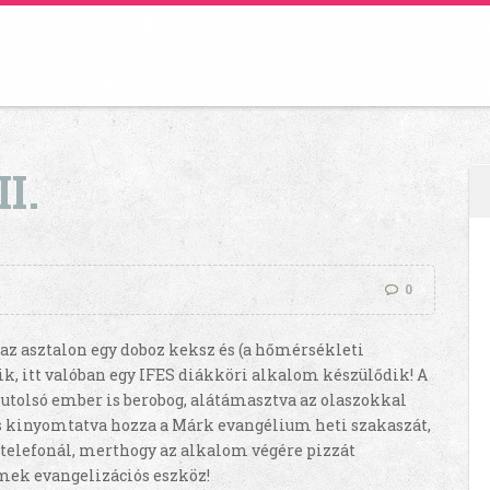
I.
0
 az asztalon egy doboz keksz és (a hőmérsékleti
nik, itt valóban egy IFES diákköri alkalom készülődik! A
z utolsó ember is berobog, alátámasztva az olaszokkal
s kinyomtatva hozza a Márk evangélium heti szakaszát,
telefonál, merthogy az alkalom végére pizzát
emek evangelizációs eszköz!