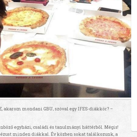
Z, akarom mondani GBU, szóval egy IFES-diákkör? –
böző egyházi, családi és tanulmányi háttérből. Mégis!
ézust minden diákkal. Év közben sokat találkozunk, a