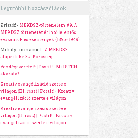
Legutóbbi hozzászólások
Kristóf
-
MEKDSZ-történelem #9. A
MEKDSZ történetét érintő jelentős
évszámok és események (1895–1949)
Mihály Immánuel
-
A MEKDSZ
alapértéke 3#. Közösség
Vendégszeretet⁶ | Postit!
-
Mi ISTEN
akarata?
Kreatív evangélizáció szerte e
világon (III. rész) | Postit!
-
Kreatív
evangélizáció szerte e világon
Kreatív evangélizáció szerte e
világon (II. rész) | Postit!
-
Kreatív
evangélizáció szerte e világon