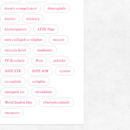
kreatív evangelizáció
könyvajánló
közélet
közösség
közösségépítés
LFZE Fúga
mint csillagok a világban
misszió
missziós hetek
munkatárs
PE Keszthely
Peru
politika
SOTE ETK
SOTE ÁOK
szenior
szexualitás
szolgálat
támogatói est
társadalom
World Student Day
élménybeszámoló
önismeret