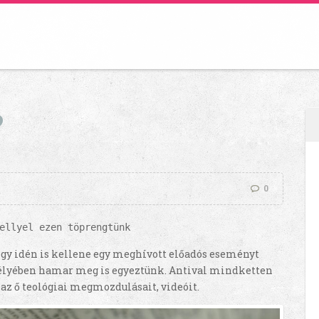
?
0
ellyel ezen töprengtünk
hogy idén is kellene egy meghívott előadós eseményt
mélyében hamar meg is egyeztünk. Antival mindketten
az ő teológiai megmozdulásait, videóit.