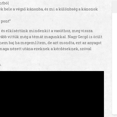
ntból
ek bele a végső kánonba, és mi a különbség a kánonok
 pont”
 és elkísértünk mindenkit a vasúthoz, meg vissza.
tovább vittük még a témát magunkkal. Nagy Gergő is örült
nem baj ha megemlítem, de azt mondta, ezt az anyagot
maga nézett utána ezeknek a kérdéseknek, szóval
.