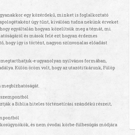
ugyanakkor egy közérdekű, minket is foglalkoztató
 apologétaként úgy tűnt, kiválóan tudna nekünk érveket
, hogy egyáltalán hogyan közelítsük meg a témát, mi
atóságáról és mások felé ezt hogyan érdemes
tő, hogy így is történt, nagyon színvonalas előadást
y megtarthatjuk-e ugyanolyan nyilvános formában,
dálya. Külön öröm volt, hogy az utazótitkárunk, Fülöp
a megbízhatóságát.
i szempontból
tják a Biblia hiteles történetírási szándékú részeit,
empontból
titkosügynökök, és nem óvodai körbe-fülbesúgás módjára