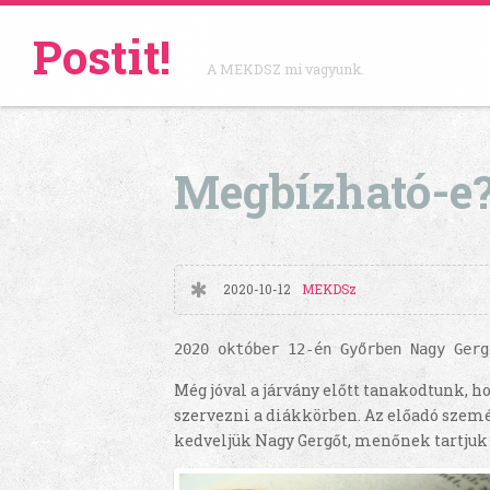
Postit!
A MEKDSZ mi vagyunk.
Megbízható-e
2020-10-12
MEKDSz
2020 október 12-én Győrben Nagy Gerg
Még jóval a járvány előtt tanakodtunk, 
szervezni a diákkörben. Az előadó sze
kedveljük Nagy Gergőt, menőnek tartjuk 