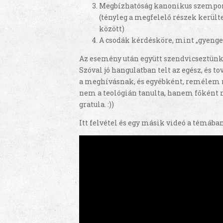
Megbízhatóság kanonikus szempo
(tényleg a megfelelő részek került
között)
A csodák kérdésköre, mint „gyenge
Az esemény után együtt szendvicseztünk
Szóval jó hangulatban telt az egész, és 
a meghívásnak, és egyébként, remélem 
nem a teológián tanulta, hanem főként 
gratula. :))
Itt felvétel és egy másik videó a témában