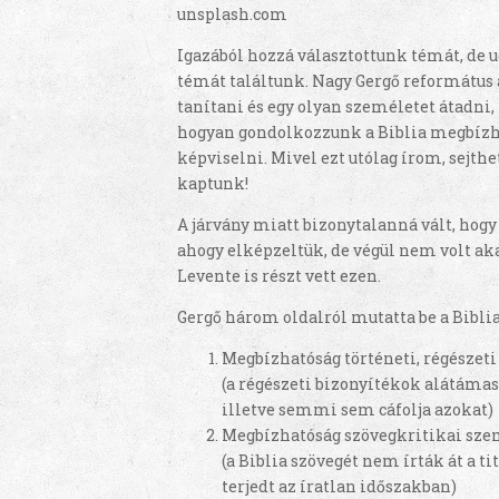
unsplash.com
Igazából hozzá választottunk témát, de 
témát találtunk. Nagy Gergő református
tanítani és egy olyan személetet átadni
hogyan gondolkozzunk a Biblia megbízh
képviselni. Mivel ezt utólag írom, sejthe
kaptunk!
A járvány miatt bizonytalanná vált, hog
ahogy elképzeltük, de végül nem volt aka
Levente is részt vett ezen.
Gergő három oldalról mutatta be a Bibli
Megbízhatóság történeti, régészet
(a régészeti bizonyítékok alátámasz
illetve semmi sem cáfolja azokat)
Megbízhatóság szövegkritikai sz
(a Biblia szövegét nem írták át a 
terjedt az íratlan időszakban)