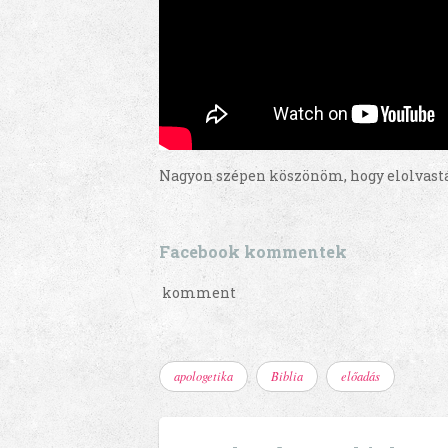
Nagyon szépen köszönöm, hogy elolvastát
Facebook kommentek
komment
apologetika
Biblia
előadás