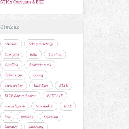
GTK x Corvinus & BGE
Címkék
aktivitás
beVezető hétvége
bizonyság
BME
Corvinus
dicsőítés
diákkörvezetés
diákmisszió
egység
egészségügy
EKE Eger
ELTE
ELTE Bárczi diákkör
ELTE ÁJK
evangelizáció
friss diákok
IFES
ima
imádság
kapcsolat
karantén
karácsony