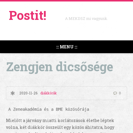
Postit!
A MEKDSZ mi vagyunk.
::: MENU :::
Zengjen dicsősége
2020-11-26
diákkörök
0
 A Zeneakadémia és a BME közösórája
Mielőtt a járvány miatti korlátozások életbe léptek
volna, két diákkör összeült egy közös áhitatra, hogy