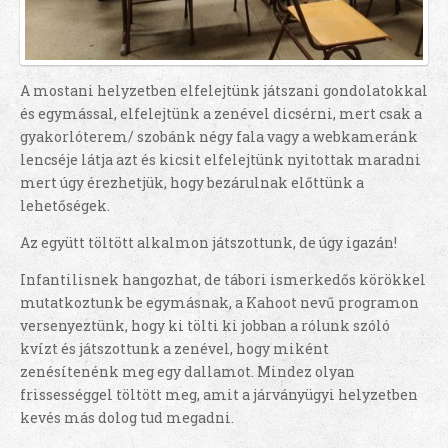
A mostani helyzetben elfelejtünk játszani gondolatokkal
és egymással, elfelejtünk a zenével dicsérni, mert csak a
gyakorlóterem/ szobánk négy fala vagy a webkameránk
lencséje látja azt és kicsit elfelejtünk nyitottak maradni
mert úgy érezhetjük, hogy bezárulnak előttünk a
lehetőségek.
Az együtt töltött alkalmon játszottunk, de úgy igazán!
Infantilisnek hangozhat, de tábori ismerkedős körökkel
mutatkoztunk be egymásnak, a Kahoot nevű programon
versenyeztünk, hogy ki tölti ki jobban a rólunk szóló
kvízt és játszottunk a zenével, hogy miként
zenésítenénk meg egy dallamot. Mindez olyan
frissességgel töltött meg, amit a járványügyi helyzetben
kevés más dolog tud megadni.