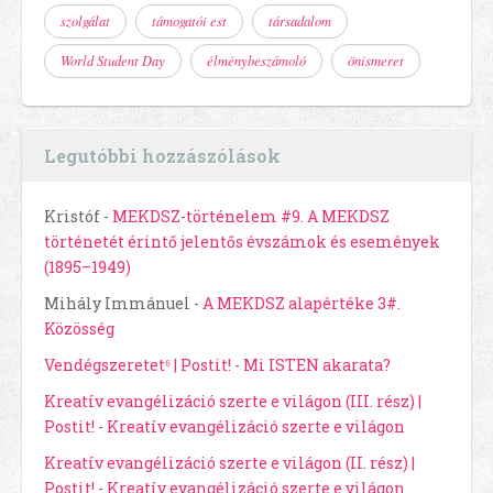
szolgálat
támogatói est
társadalom
World Student Day
élménybeszámoló
önismeret
Legutóbbi hozzászólások
Kristóf
-
MEKDSZ-történelem #9. A MEKDSZ
történetét érintő jelentős évszámok és események
(1895–1949)
Mihály Immánuel
-
A MEKDSZ alapértéke 3#.
Közösség
Vendégszeretet⁶ | Postit!
-
Mi ISTEN akarata?
Kreatív evangélizáció szerte e világon (III. rész) |
Postit!
-
Kreatív evangélizáció szerte e világon
Kreatív evangélizáció szerte e világon (II. rész) |
Postit!
-
Kreatív evangélizáció szerte e világon