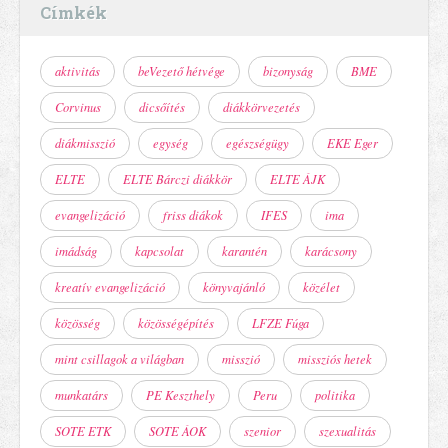
Címkék
aktivitás
beVezető hétvége
bizonyság
BME
Corvinus
dicsőítés
diákkörvezetés
diákmisszió
egység
egészségügy
EKE Eger
ELTE
ELTE Bárczi diákkör
ELTE ÁJK
evangelizáció
friss diákok
IFES
ima
imádság
kapcsolat
karantén
karácsony
kreatív evangelizáció
könyvajánló
közélet
közösség
közösségépítés
LFZE Fúga
mint csillagok a világban
misszió
missziós hetek
munkatárs
PE Keszthely
Peru
politika
SOTE ETK
SOTE ÁOK
szenior
szexualitás