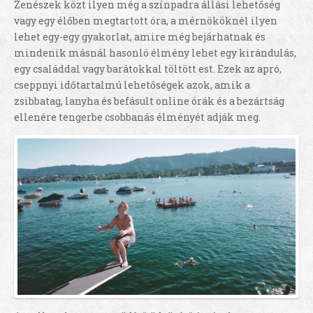
Zenészek közt ilyen még a színpadra állási lehetőség
vagy egy élőben megtartott óra, a mérnököknél ilyen
lehet egy-egy gyakorlat, amire még bejárhatnak és
mindenik másnál hasonló élmény lehet egy kirándulás,
egy családdal vagy barátokkal töltött est. Ezek az apró,
cseppnyi időtartalmú lehetőségek azok, amik a
zsibbatag, lanyha és befásult online órák és a bezártság
ellenére tengerbe csobbanás élményét adják meg.