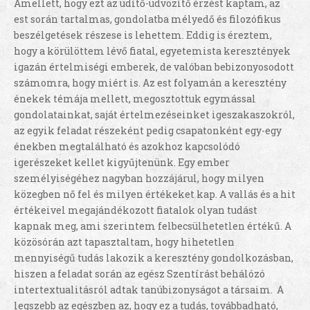
Amellett, hogy ezt az üdítő-üdvözítő érzést kaptam, az
est során tartalmas, gondolatba mélyedő és filozófikus
beszélgetések részese is lehettem. Eddig is éreztem,
hogy a körülöttem lévő fiatal, egyetemista keresztények
igazán értelmiségi emberek, de valóban bebizonyosodott
számomra, hogy miért is. Az est folyamán a keresztény
énekek témája mellett, megosztottuk egymással
gondolatainkat, saját értelmezéseinket igeszakaszokról,
az egyik feladat részeként pedig csapatonként egy-egy
énekben megtalálható és azokhoz kapcsolódó
igerészeket kellet kigyűjtenünk. Egy ember
személyiségéhez nagyban hozzájárul, hogy milyen
közegben nő fel és milyen értékeket kap. A vallás és a hit
értékeivel megajándékozott fiatalok olyan tudást
kapnak meg, ami szerintem felbecsülhetetlen értékű. A
közösórán azt tapasztaltam, hogy hihetetlen
mennyiségű tudás lakozik a keresztény gondolkozásban,
hiszen a feladat során az egész Szentírást behálózó
intertextualitásról adtak tanúbizonyságot a társaim. A
legszebb az egészben az, hogy ez a tudás, továbbadható,