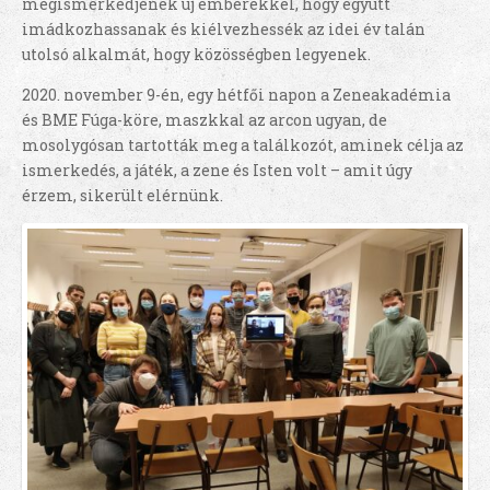
megismerkedjenek új emberekkel, hogy együtt
imádkozhassanak és kiélvezhessék az idei év talán
utolsó alkalmát, hogy közösségben legyenek.
2020. november 9-én, egy hétfői napon a Zeneakadémia
és BME Fúga-köre, maszkkal az arcon ugyan, de
mosolygósan tartották meg a találkozót, aminek célja az
ismerkedés, a játék, a zene és Isten volt – amit úgy
érzem, sikerült elérnünk.