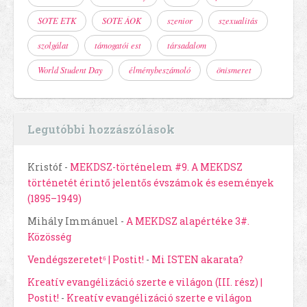
SOTE ETK
SOTE ÁOK
szenior
szexualitás
szolgálat
támogatói est
társadalom
World Student Day
élménybeszámoló
önismeret
Legutóbbi hozzászólások
Kristóf
-
MEKDSZ-történelem #9. A MEKDSZ
történetét érintő jelentős évszámok és események
(1895–1949)
Mihály Immánuel
-
A MEKDSZ alapértéke 3#.
Közösség
Vendégszeretet⁶ | Postit!
-
Mi ISTEN akarata?
Kreatív evangélizáció szerte e világon (III. rész) |
Postit!
-
Kreatív evangélizáció szerte e világon