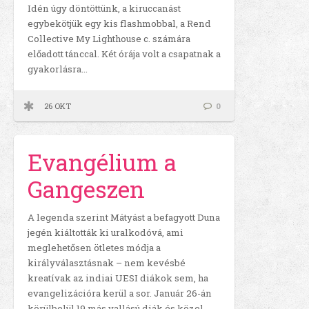
Idén úgy döntöttünk, a kiruccanást
egybekötjük egy kis flashmobbal, a Rend
Collective My Lighthouse c. számára
előadott tánccal. Két órája volt a csapatnak a
gyakorlásra…
26 OKT
0
Evangélium a
Gangeszen
A legenda szerint Mátyást a befagyott Duna
jegén kiáltották ki uralkodóvá, ami
meglehetősen ötletes módja a
királyválasztásnak – nem kevésbé
kreatívak az indiai UESI diákok sem, ha
evangelizációra kerül a sor. Január 26-án
körülbelül 19 más vallású diák és közel