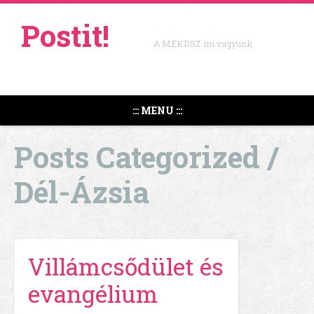
Postit!
A MEKDSZ mi vagyunk.
::: MENU :::
Posts Categorized /
Dél-Ázsia
Villámcsődület és
evangélium