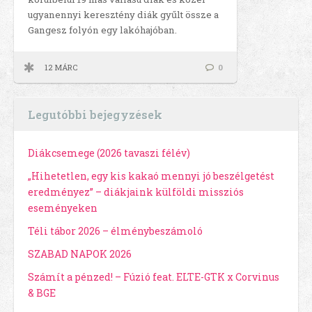
ugyanennyi keresztény diák gyűlt össze a
Gangesz folyón egy lakóhajóban.
12 MÁRC
0
Legutóbbi bejegyzések
Diákcsemege (2026 tavaszi félév)
„Hihetetlen, egy kis kakaó mennyi jó beszélgetést
eredményez” – diákjaink külföldi missziós
eseményeken
Téli tábor 2026 – élménybeszámoló
SZABAD NAPOK 2026
Számít a pénzed! – Fúzió feat. ELTE-GTK x Corvinus
& BGE