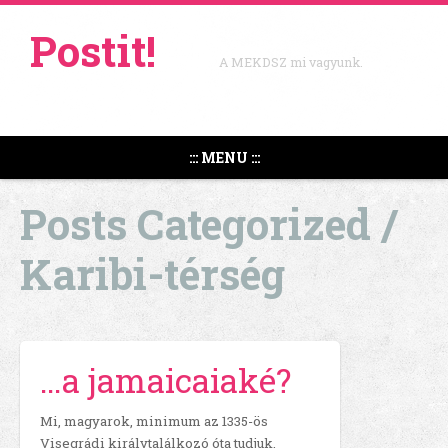
Postit!
A MEKDSZ mi vagyunk.
::: MENU :::
Posts Categorized /
Karibi-térség
…a jamaicaiaké?
Mi, magyarok, minimum az 1335-ös
Visegrádi királytalálkozó óta tudjuk,