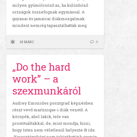
milyen gyümölcsöző az, ha különböző
országok összefognak egymással. A
guyanai és jamaicai diákmozgalmak
mindezt nemrég tapasztalhatták meg.
18 MÁRC
0
„Do the hard
work” – a
szexmunkáról
Audrey Emonides posztgrad képzésben
részt vevő martinique-i diák vezető. A
környék, ahol lakik, tele van
prostituáltakkal, de, mint mondja, hiszi,
hogy Isten nem véletlenül helyezte őt ide.
„Keresztényként nem tekinthetünk csupán