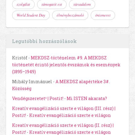
szolgálat
támogatói est
társadalom
World Student Day
élménybeszámoló
önismeret
Legutóbbi hozzászólások
Kristóf
-
MEKDSZ-történelem #9. A MEKDSZ
történetét érintő jelentős évszámok és események
(1895–1949)
Mihály Immánuel
-
A MEKDSZ alapértéke 3#.
Közösség
Vendégszeretet⁶ | Postit!
-
Mi ISTEN akarata?
Kreatív evangélizáció szerte e világon (III. rész) |
Postit!
-
Kreatív evangélizáció szerte e világon
Kreatív evangélizáció szerte e világon (II. rész) |
Postit!
-
Kreatív evangélizáció szerte e világon