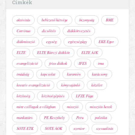
Címkék
aktivitás
beVezető hétvége
bizonyság
BME
Corvinus
dicsőítés
diákkörvezetés
diákmisszió
egység
egészségügy
EKE Eger
ELTE
ELTE Bárczi diákkör
ELTE ÁJK
evangelizáció
friss diákok
IFES
ima
imádság
kapcsolat
karantén
karácsony
kreatív evangelizáció
könyvajánló
közélet
közösség
közösségépítés
LFZE Fúga
mint csillagok a világban
misszió
missziós hetek
munkatárs
PE Keszthely
Peru
politika
SOTE ETK
SOTE ÁOK
szenior
szexualitás