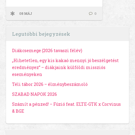
08 MÁJ
0
Legutóbbi bejegyzések
Diákcsemege (2026 tavaszi félév)
„Hihetetlen, egy kis kakaó mennyi jó beszélgetést
eredményez” – diákjaink külföldi missziós
eseményeken
Téli tábor 2026 – élménybeszámoló
SZABAD NAPOK 2026
Számít a pénzed! – Fúzió feat. ELTE-GTK x Corvinus
& BGE