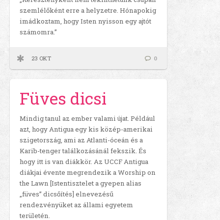
szemlélőként erre a helyzetre. Hónapokig
imádkoztam, hogy Isten nyisson egy ajtót
számomra.”
23 OKT
0
Füves dicsi
Mindig tanul az ember valami újat. Például
azt, hogy Antigua egy kis közép-amerikai
szigetország, ami az Atlanti-óceán és a
Karib-tenger találkozásánál fekszik. És
hogy itt is van diákkör. Az UCCF Antigua
diákjai évente megrendezik a Worship on
the Lawn [Istentisztelet a gyepen alias
„füves” dicsőítés] elnevezésű
rendezvényüket az állami egyetem
területén.