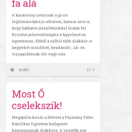
fa alá
A karácsony nemcsak a giccs
legitimációjára jó alkalom, hanem arra is,
hogy hathatós jelenlétünkkel hívjuk fel
Krisztus jelenvalóságára a figyelmet az
egyetemen. Ebből a célból több diákkör is
hegyeket mozdított, beadandó-, zh- és
vizsgaidőszak ide vagy oda.
21 DEC
0
Most Ő
cselekszik!
Megújulva kezdi a félévet a Pázmány Péter
Katolikus Egyetem budapesti
kampuszának diákköre. A vezetők egy