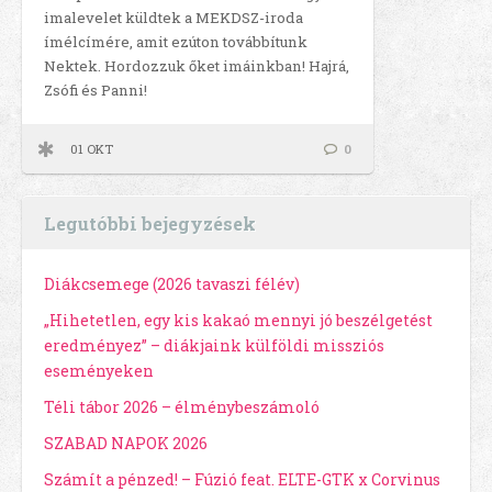
imalevelet küldtek a MEKDSZ-iroda
ímélcímére, amit ezúton továbbítunk
Nektek. Hordozzuk őket imáinkban! Hajrá,
Zsófi és Panni!
01 OKT
0
Legutóbbi bejegyzések
Diákcsemege (2026 tavaszi félév)
„Hihetetlen, egy kis kakaó mennyi jó beszélgetést
eredményez” – diákjaink külföldi missziós
eseményeken
Téli tábor 2026 – élménybeszámoló
SZABAD NAPOK 2026
Számít a pénzed! – Fúzió feat. ELTE-GTK x Corvinus