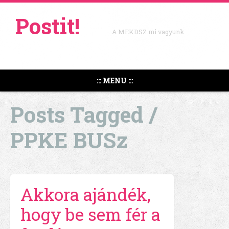
Postit!
A MEKDSZ mi vagyunk.
::: MENU :::
Posts Tagged /
PPKE BUSz
Akkora ajándék,
hogy be sem fér a