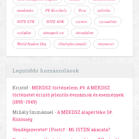
munkatárs
PE Keszthely
Peru
politika
SOTE ETK
SOTE ÁOK
szenior
szexualitás
szolgálat
támogatói est
társadalom
World Student Day
élménybeszámoló
önismeret
Legutóbbi hozzászólások
Kristóf
-
MEKDSZ-történelem #9. A MEKDSZ
történetét érintő jelentős évszámok és események
(1895–1949)
Mihály Immánuel
-
A MEKDSZ alapértéke 3#.
Közösség
Vendégszeretet⁶ | Postit!
-
Mi ISTEN akarata?