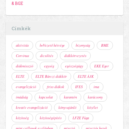
& BGE
Címkék
aktivitás
beVezető hétvége
bizonyság
BME
Corvinus
dicsőítés
diákkörvezetés
diákmisszió
egység
egészségügy
EKE Eger
ELTE
ELTE Bárczi diákkör
ELTE ÁJK
evangelizáció
friss diákok
IFES
ima
imádság
kapcsolat
karantén
karácsony
kreatív evangelizáció
könyvajánló
közélet
közösség
közösségépítés
LFZE Fúga
mint csillagok a világban
misszió
missziós hetek