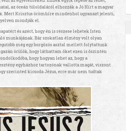
ervezi az egyetemeken. Ennek egyik lépése az lehet,
iatal, az óceán túloldaláról elhozzák a Jó Hírt a magyar
. Mert Krisztus örömhíre mindenhol ugyanazt jelenti,
nyelven mondják el.
apatért és azért, hogy én is részese lehetek Isten
áló munkájának. Bár szokatlan élmény volt olyan
egutóbb még egy borgőzös asztal mellett folytattunk
gazán örülök, hogy láthattam őket ezen is őszintén
gondolkodóba, hogy hogyan lehet az, hogy a
sztény egyházhoz tartozónak vallotta magát, viszont
gy szerinted kicsoda Jézus, erre már nem tudtak