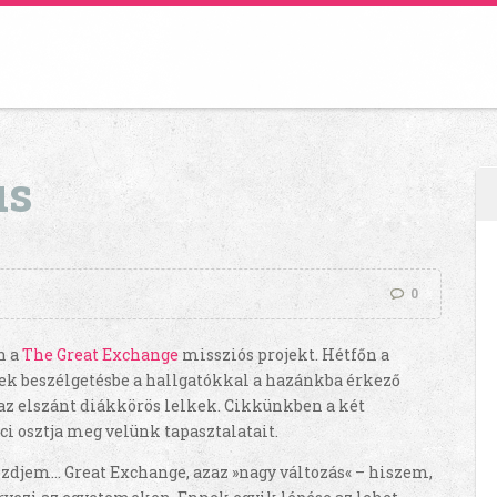
us
0
n a
The Great Exchange
missziós projekt. Hétfőn a
tek beszélgetésbe a hallgatókkal a hazánkba érkező
 az elszánt diákkörös lelkek. Cikkünkben a két
ci osztja meg velünk tapasztalatait.
kezdjem… Great Exchange, azaz »nagy változás« – hiszem,