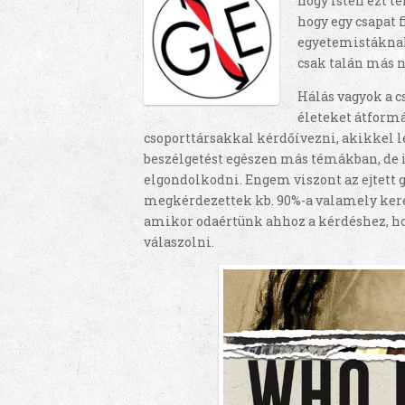
hogy Isten ezt t
hogy egy csapat f
egyetemistáknak
csak talán más 
Hálás vagyok a cs
életeket átform
csoporttársakkal kérdőívezni, akikkel l
beszélgetést egészen más témákban, de i
elgondolkodni. Engem viszont az ejtett 
megkérdezettek kb. 90%-a valamely kere
amikor odaértünk ahhoz a kérdéshez, ho
válaszolni.