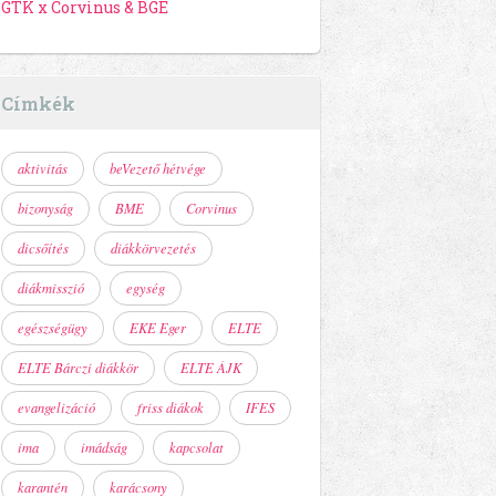
GTK x Corvinus & BGE
Címkék
aktivitás
beVezető hétvége
bizonyság
BME
Corvinus
dicsőítés
diákkörvezetés
diákmisszió
egység
egészségügy
EKE Eger
ELTE
ELTE Bárczi diákkör
ELTE ÁJK
evangelizáció
friss diákok
IFES
ima
imádság
kapcsolat
karantén
karácsony