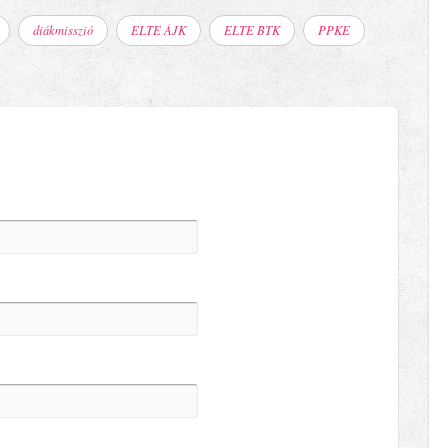
diákmisszió
ELTE ÁJK
ELTE BTK
PPKE