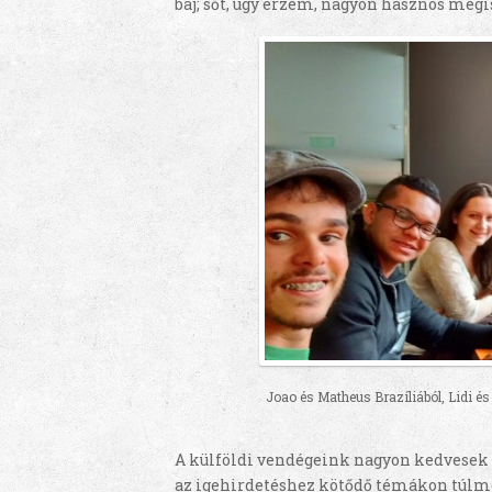
baj; sőt, úgy érzem, nagyon hasznos meg
Joao és Matheus Brazíliából, Lidi é
A külföldi vendégeink nagyon kedvesek 
az igehirdetéshez kötődő témákon túlm