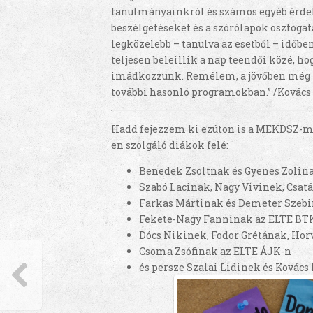
tanulmányainkról és számos egyéb érdeke
beszélgetéseket és a szórólapok osztoga
legközelebb – tanulva az esetből – időbe
teljesen beleillik a nap teendői közé, ho
imádkozzunk. Remélem, a jövőben még t
további hasonló programokban.” /Kovács
Hadd fejezzem ki ezúton is a MEKDSZ-mu
en szolgáló diákok felé:
Benedek Zsoltnak és Gyenes Zolin
Szabó Lacinak, Nagy Vivinek, Csat
Farkas Mártinak és Demeter Szebi
Fekete-Nagy Fanninak az ELTE BT
Dócs Nikinek, Fodor Grétának, Ho
Csoma Zsófinak az ELTE ÁJK-n
és persze Szalai Lidinek és Kovác