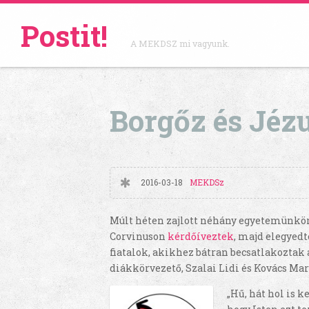
Postit!
A MEKDSZ mi vagyunk.
Borgőz és Jéz
2016-03-18
MEKDSz
Múlt héten zajlott néhány egyetemünkö
Corvinuson
kérdőíveztek
, majd elegyed
fiatalok, akikhez bátran becsatlakoztak
diákkörvezető, Szalai Lidi és Kovács Mar
„Hű, hát hol is 