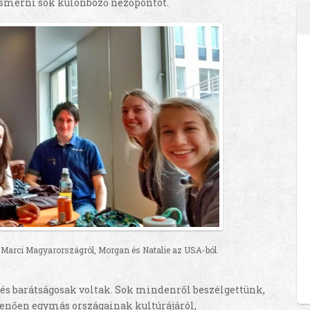
ismerni sok különböző nézőpontot.
s Marci Magyarországról, Morgan és Natalie az USA-ból.
és barátságosak voltak. Sok mindenről beszélgettünk,
enően egymás országainak kultúrájáról,