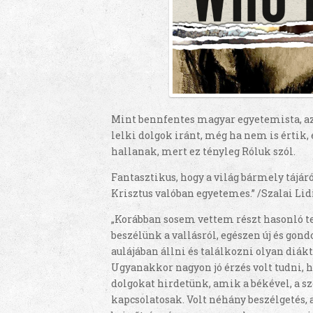
Mint bennfentes magyar egyetemista, az a
lelki dolgok iránt, még ha nem is értik,
hallanak, mert ez tényleg Róluk szól.
Fantasztikus, hogy a világ bármely tájá
Krisztus valóban egyetemes.” /Szalai Lid
„Korábban sosem vettem részt hasonló t
beszélünk a vallásról, egészen új és gon
aulájában állni és találkozni olyan diá
Ugyanakkor nagyon jó érzés volt tudni, h
dolgokat hirdetünk, amik a békével, a sz
kapcsolatosak. Volt néhány beszélgetés