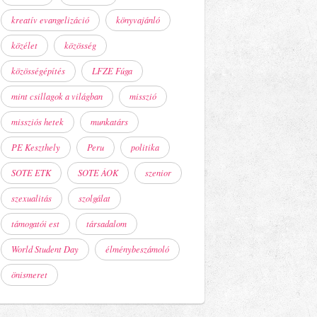
kreatív evangelizáció
könyvajánló
közélet
közösség
közösségépítés
LFZE Fúga
mint csillagok a világban
misszió
missziós hetek
munkatárs
PE Keszthely
Peru
politika
SOTE ETK
SOTE ÁOK
szenior
szexualitás
szolgálat
támogatói est
társadalom
World Student Day
élménybeszámoló
önismeret