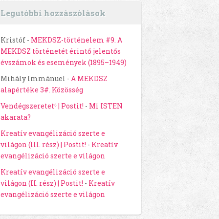
Legutóbbi hozzászólások
Kristóf
-
MEKDSZ-történelem #9. A
MEKDSZ történetét érintő jelentős
évszámok és események (1895–1949)
Mihály Immánuel
-
A MEKDSZ
alapértéke 3#. Közösség
Vendégszeretet⁶ | Postit!
-
Mi ISTEN
akarata?
Kreatív evangélizáció szerte e
világon (III. rész) | Postit!
-
Kreatív
evangélizáció szerte e világon
Kreatív evangélizáció szerte e
világon (II. rész) | Postit!
-
Kreatív
evangélizáció szerte e világon