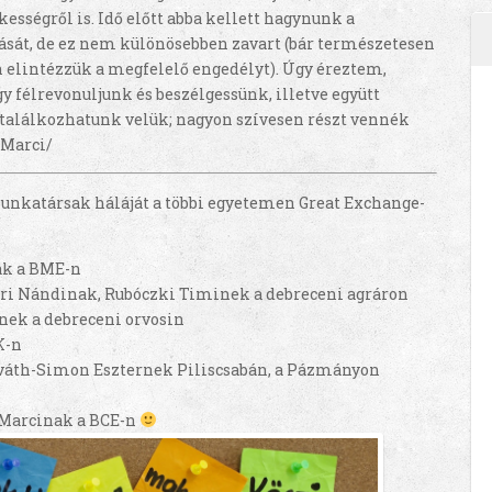
sségről is. Idő előtt abba kellett hagynunk a
tását, de ez nem különösebben zavart (bár természetesen
n elintézzük a megfelelő engedélyt). Úgy éreztem,
gy félrevonuljunk és beszélgessünk, illetve együtt
alálkozhatunk velük; nagyon szívesen részt vennék
 Marci/
nkatársak háláját a többi egyetemen Great Exchange-
ak a BME-n
ári Nándinak, Rubóczki Timinek a debreceni agráron
nek a debreceni orvosin
K-n
rváth-Simon Eszternek Piliscsabán, a Pázmányon
s Marcinak a BCE-n