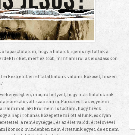
 tapasztalatom, hogy a fiatalok igenis nyitottak a
 érdekli őket, mert ez több, mint amiről az előadásokon
ról érkező emberrel találhatunk valami közöset, hiszen
i/
evékenységben, maga a helyzet, hogy más fiataloknak
dolatébresztő volt számomra. Furcsa volt az egyetem
ktársaimmal, akikről nem is tudtam, hogy hívők.
ogy a napi rohanás közepette mi ott állunk, és olyan
eretettel, a reménységgel, és az élet valódi értelmével
, amikor sok mindenben nem értettünk egyet, de ez nem